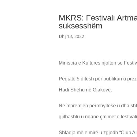
MKRS: Festivali Artman
suksesshëm
Dhj 13, 2022
Ministria e Kulturës njofton se Fest
Pëgjatë 5 ditësh për publikun u pre
Hadi Shehu në Gjakovë.
Në mbrëmjen përmbyllëse u dha shfa
gjithashtu u ndanë çmimet e festivali
Shfaqja më e mirë u zgjodh “Club Al