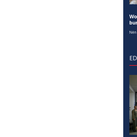
Wo
bur
Nën 
E