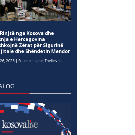
 Rinjtë nga Kosova dhe
snja e Hercegovina
shkojnë Zërat për Sigurinë
gjitale dhe Shëndetin Mendor
26, 2026
|
Edukim
,
Lajme
,
Thellesisht
ALOG