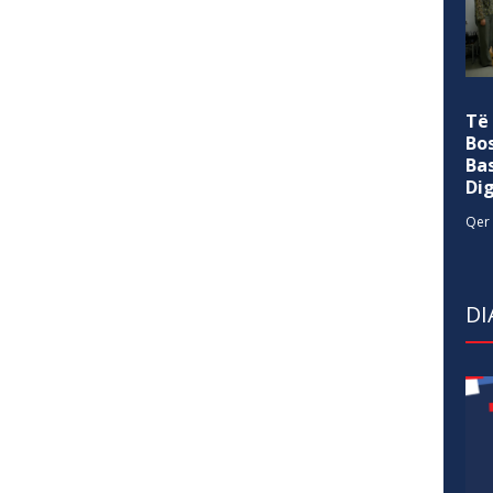
Të
Bo
Ba
Di
Qer 
DI