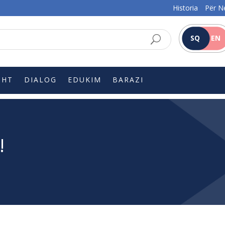
Historia
Për N
SQ
EN
SHT
DIALOG
EDUKIM
BARAZI
!