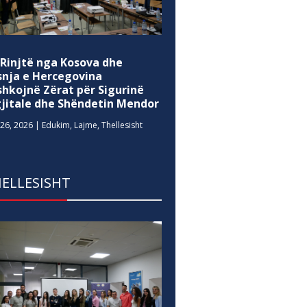
 Rinjtë nga Kosova dhe
snja e Hercegovina
shkojnë Zërat për Sigurinë
gjitale dhe Shëndetin Mendor
26, 2026
|
Edukim
,
Lajme
,
Thellesisht
ELLESISHT