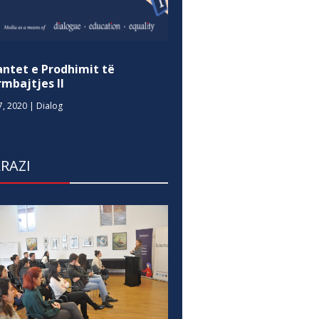
antet e Prodhimit të
mbajtjes II
7, 2020
|
Dialog
RAZI