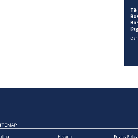
Të
Bo
Ba
Di
Qer 
SITEMAP
allina
Historia
Privacy Policy