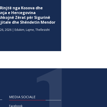
 Rinjtë nga Kosova dhe
snja e Hercegovina
shkojnë Zërat për Sigurinë
gjitale dhe Shëndetin Mendor
26, 2026
|
Edukim
,
Lajme
,
Thellesisht
MEDIA SOCIALE
Facebook