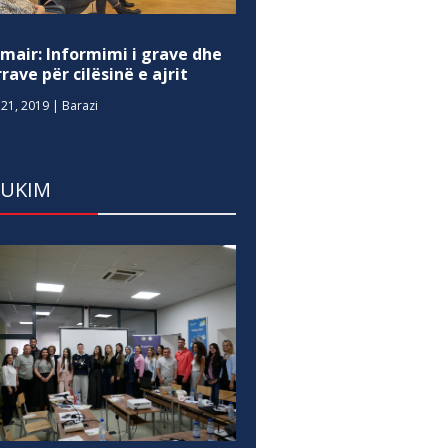
mair: Informimi i grave dhe
rave për cilësinë e ajrit
21, 2019
|
Barazi
DUKIM