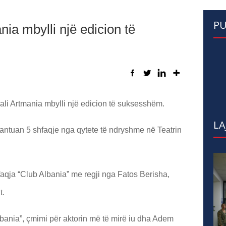
PU
ia mbylli një edicion të
ivali Artmania mbylli një edicion të suksesshëm.
LA
zantuan 5 shfaqje nga qytete të ndryshme në Teatrin
qja “Club Albania” me regji nga Fatos Berisha,
t.
bania”, çmimi për aktorin më të mirë iu dha Adem