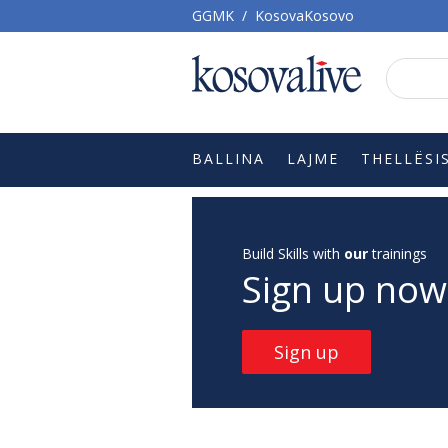
GGMK
/
KosovaKosovo
BALLINA
LAJME
THELLËSI
Build Skills with
our
trainings
Sign up now
Sign up