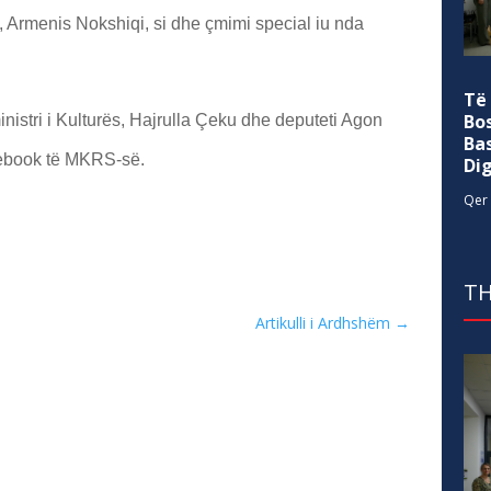
, Armenis Nokshiqi, si dhe çmimi special iu nda
Të
Bo
nistri i Kulturës, Hajrulla Çeku dhe deputeti Agon
Ba
book të MKRS-së.
Di
Qer 
TH
Artikulli i Ardhshëm
→