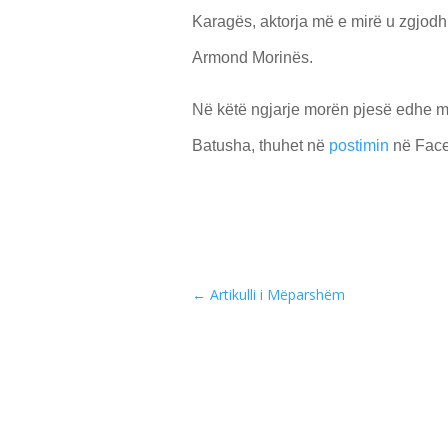
Karagës, aktorja më e mirë u zgjodh
Armond Morinës.
Në këtë ngjarje morën pjesë edhe mi
Batusha, thuhet në
postimin
në Face
←
Artikulli i Mëparshëm