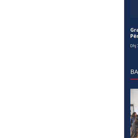
Gr
Për
Dhj 
BA