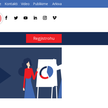
e
Kontakti
Video
Publikime
Arkiva
Regjistrohu