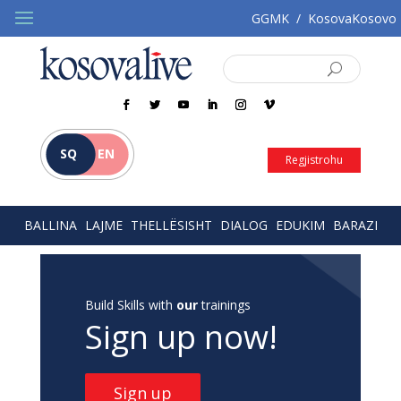
GGMK
/
KosovaKosovo
SQ
EN
Regjistrohu
BALLINA
LAJME
THELLËSISHT
DIALOG
EDUKIM
BARAZI
Build Skills with
our
trainings
Sign up now!
Sign up