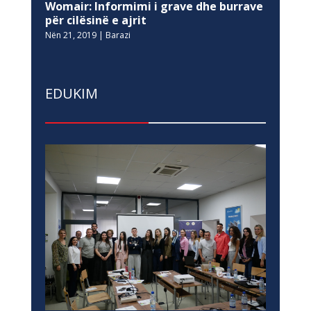
Womair: Informimi i grave dhe burrave
për cilësinë e ajrit
Nën 21, 2019
|
Barazi
EDUKIM