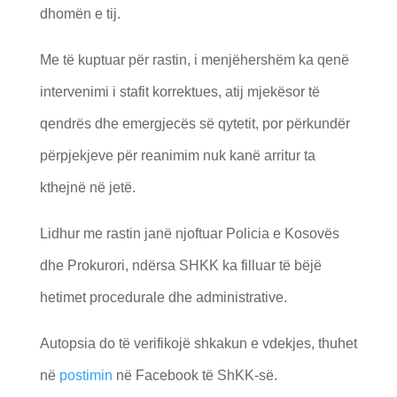
dhomën e tij.
Me të kuptuar për rastin, i menjëhershëm ka qenë
intervenimi i stafit korrektues, atij mjekësor të
qendrës dhe emergjecës së qytetit, por përkundër
përpjekjeve për reanimim nuk kanë arritur ta
kthejnë në jetë.
Lidhur me rastin janë njoftuar Policia e Kosovës
dhe Prokurori, ndërsa SHKK ka filluar të bëjë
hetimet procedurale dhe administrative.
Autopsia do të verifikojë shkakun e vdekjes, thuhet
në
postimin
në Facebook të ShKK-së.