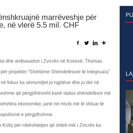
PU
nënshkruajnë marrëveshje për
, në vlerë 5.5 mil. CHF
Vitia dhe ambasadori i Zvicrës në Kosovë, Thomas
për projektin “Shërbime Shëndetësore të Integruara”
LA
 në fokus ka sëmundjet jo ngjitëse dhe ju del në
eshme që përgjithësisht kanë status shëndetësor më
 vështira ekonomike, janë në rrezik më të shtuar të
popullsinë e përgjithshme.
 Kolly për mbështetjen që shteti mik i Zvicrës ka