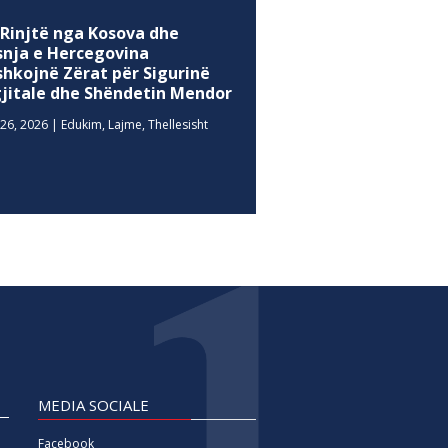
 Rinjtë nga Kosova dhe
snja e Hercegovina
shkojnë Zërat për Sigurinë
gjitale dhe Shëndetin Mendor
26, 2026
|
Edukim
,
Lajme
,
Thellesisht
MEDIA SOCIALE
Facebook