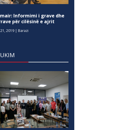
mair: Informimi i grave dhe
rave për cilësinë e ajrit
21, 2019
|
Barazi
DUKIM