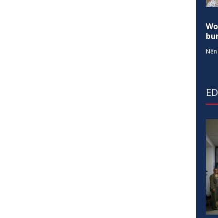
Wo
bur
Nën 
E