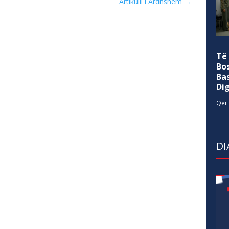
Artikulli i Ardhshëm
→
Të
Bo
Ba
Di
Qer 
DI