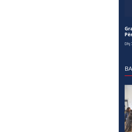
Gr
Për
Dhj 
BA