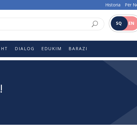
Historia
Për N
SQ
EN
SHT
DIALOG
EDUKIM
BARAZI
!