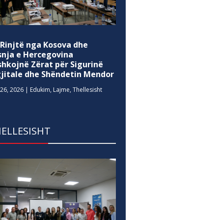
 Rinjtë nga Kosova dhe
snja e Hercegovina
shkojnë Zërat për Sigurinë
gjitale dhe Shëndetin Mendor
26, 2026
|
Edukim
,
Lajme
,
Thellesisht
ELLESISHT