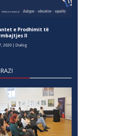
antet e Prodhimit të
mbajtjes II
7, 2020
|
Dialog
RAZI