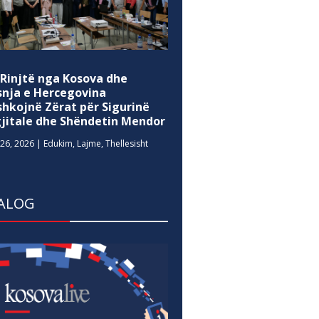
 Rinjtë nga Kosova dhe
snja e Hercegovina
shkojnë Zërat për Sigurinë
gjitale dhe Shëndetin Mendor
26, 2026
|
Edukim
,
Lajme
,
Thellesisht
ALOG