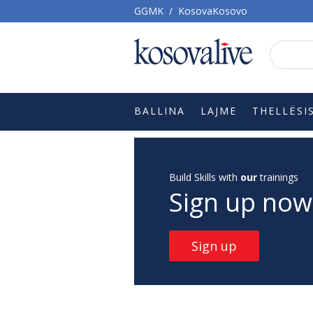
GGMK
/
KosovaKosovo
BALLINA
LAJME
THELLËSI
Build Skills with
our
trainings
Sign up now
Sign up