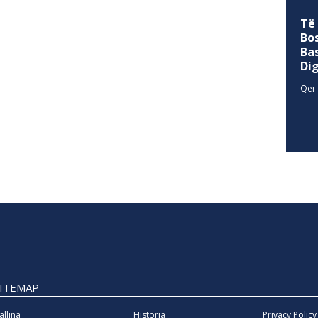
Të
Bo
Ba
Di
Qer 
SITEMAP
allina
Historia
Privacy Policy