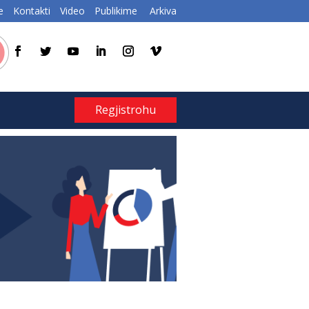
e
Kontakti
Video
Publikime
Arkiva
Regjistrohu