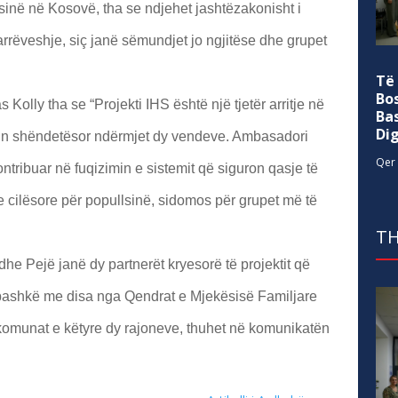
inë në Kosovë, tha se ndjehet jashtëzakonisht i
rrëveshje, siç janë sëmundjet jo ngjitëse dhe grupet
Të
Bo
olly tha se “Projekti IHS është një tjetër arritje në
Ba
Di
rin shëndetësor ndërmjet dy vendeve. Ambasadori
Qer 
ntribuar në fuqizimin e sistemit që siguron qasje të
cilësore për popullsinë, sidomos për grupet më të
TH
he Pejë janë dy partnerët kryesorë të projektit që
 bashkë me disa nga Qendrat e Mjekësisë Familjare
a komunat e këtyre dy rajoneve, thuhet në komunikatën