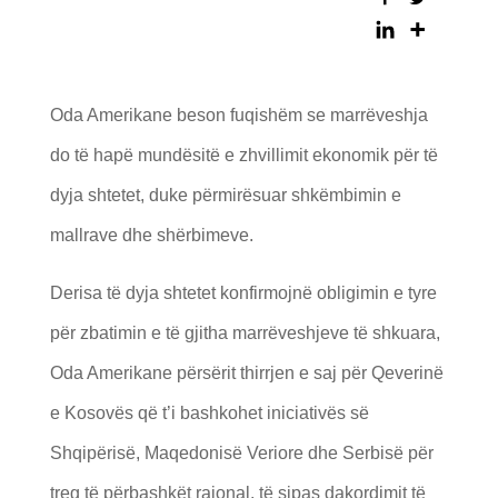
Oda Amerikane beson fuqishëm se marrëveshja
do të hapë mundësitë e zhvillimit ekonomik për të
dyja shtetet, duke përmirësuar shkëmbimin e
mallrave dhe shërbimeve.
Derisa të dyja shtetet konfirmojnë obligimin e tyre
për zbatimin e të gjitha marrëveshjeve të shkuara,
Oda Amerikane përsërit thirrjen e saj për Qeverinë
e Kosovës që t’i bashkohet iniciativës së
Shqipërisë, Maqedonisë Veriore dhe Serbisë për
treg të përbashkët rajonal, të sipas dakordimit të