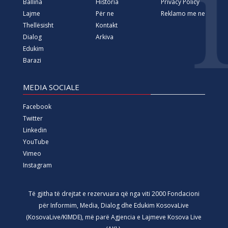
Ballina
Historia
Privacy Policy
Lajme
Për ne
Reklamo me ne
Thellësisht
Kontakt
Dialog
Arkiva
Edukim
Barazi
MEDIA SOCIALE
Facebook
Twitter
Linkedin
YouTube
Vimeo
Instagram
Të gjitha të drejtat e rezervuara që nga viti 2000 Fondacioni
për Informim, Media, Dialog dhe Edukim KosovaLive
(KosovaLive/KIMDE), më parë Agjencia e Lajmeve Kosova Live