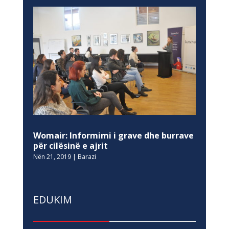
Womair: Informimi i grave dhe burrave
për cilësinë e ajrit
Nën 21, 2019
|
Barazi
EDUKIM