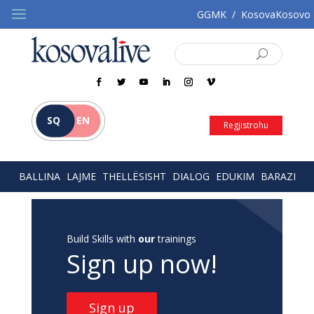
GGMK
/
KosovaKosovo
SQ
EN
Regjistrohu
BALLINA
LAJME
THELLËSISHT
DIALOG
EDUKIM
BARAZI
Build Skills with
our
trainings
Sign up now!
Sign up