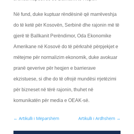
Në fund, duke kuptuar rëndësinë që marrëveshja
do të ketë për Kosovën, Serbinë dhe rajonin më të
gjerë të Ballkanit Perëndimor, Oda Ekonomike
Amerikane në Kosovë do të përkrahë përpjekjet e
mëtejme për normalizim ekonomik, duke avokuar
pranë qeverive për heqjen e barrierave
ekzistuese, si dhe do të ofrojë mundësi rrjetëzimi
për bizneset në tërë rajonin, thuhet në
komunikatën për media e OEAK-së.
←
Artikulli i Mëparshëm
Artikulli i Ardhshëm
→