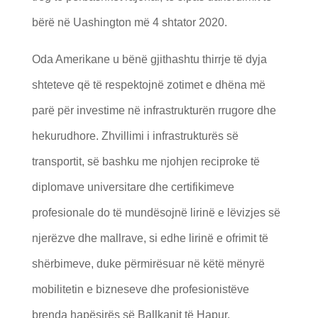
bërë në Uashington më 4 shtator 2020.
Oda Amerikane u bënë gjithashtu thirrje të dyja
shteteve që të respektojnë zotimet e dhëna më
parë për investime në infrastrukturën rrugore dhe
hekurudhore. Zhvillimi i infrastrukturës së
transportit, së bashku me njohjen reciproke të
diplomave universitare dhe certifikimeve
profesionale do të mundësojnë lirinë e lëvizjes së
njerëzve dhe mallrave, si edhe lirinë e ofrimit të
shërbimeve, duke përmirësuar në këtë mënyrë
mobilitetin e bizneseve dhe profesionistëve
brenda hapësirës së Ballkanit të Hapur.