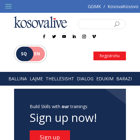
GGMK
/
KosovaKosovo
SQ
EN
Regjistrohu
BALLINA
LAJME
THELLËSISHT
DIALOG
EDUKIM
BARAZI
Build Skills with
our
trainings
Sign up now!
Sign up