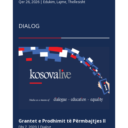
Qer 26, 2026
|
Edukim
,
Lajme
,
Thellesisht
DIALOG
Grantet e Prodhimit të Përmbajtjes II
Dhj 7, 2020
|
Dialog