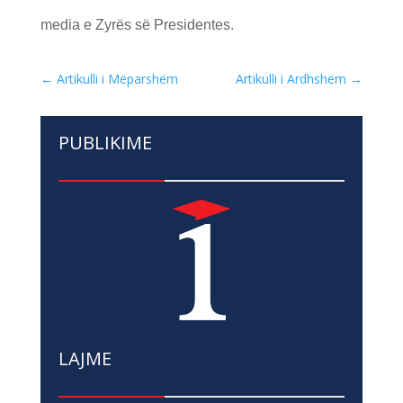
media e Zyrës së Presidentes.
←
Artikulli i Mëparshëm
Artikulli i Ardhshëm
→
PUBLIKIME
LAJME