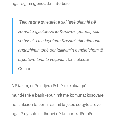
nga regjimi gjenocidal i Serbisë.
“Tetova dhe qytetarët e saj janë gjithnjë në
zemrat e qytetarëve të Kosovës, prandaj sot,
së bashku me kryetarin Kasami, rikonfirmuam
angazhimin tonë për kultivimin e mëtejshëm të
raporteve tona të veçanta”,
ka theksuar
Osmani.
Në takim, ndër të tjera është diskutuar për
mundësitë e bashkëpunimit me komunat kosovare
në funksion të përmirësimit të jetës së qytetarëve
nga të dy shtetet, thuhet në komunikatën për