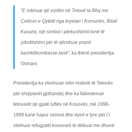
“E nderuar që vizitën në Tetovë ta filloj me
Çelësin e Qytetit nga kryetari i Komunës, Bilall
Kasami, një simbol i përkushtimit tonë të
çdoditshëm për të qëndruar pranë
bashkëkombasve tanë”,
ka thënë presidentja
Osmani.
Presidentja ka vlerësuar rolin historik të Tetovës
për shqiptarët gjithandej dhe ka falënderuar
tetovarët që gjatë luftës në Kosovës, më 1998-
1999 kanë hapur zemrat dhe dyert e tyre për t`i
strehuar refugjatët kosovarë të dëbuar me dhunë