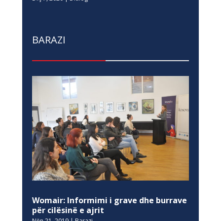
BARAZI
Womair: Informimi i grave dhe burrave
për cilësinë e ajrit
Nën 21, 2019
|
Barazi