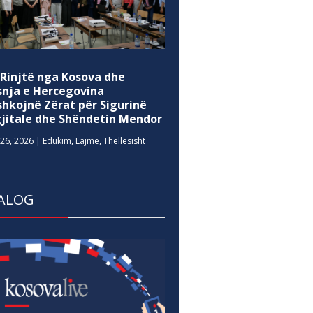
 Rinjtë nga Kosova dhe
snja e Hercegovina
shkojnë Zërat për Sigurinë
gjitale dhe Shëndetin Mendor
26, 2026
|
Edukim
,
Lajme
,
Thellesisht
ALOG