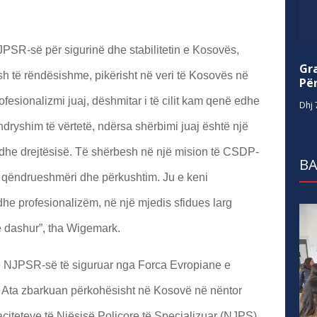
JPSR-së për sigurinë dhe stabilitetin e Kosovës,
Gr
h të rëndësishme, pikërisht në veri të Kosovës në
Për
ofesionalizmi juaj, dëshmitar i të cilit kam qenë edhe
Dhj 
dryshim të vërtetë, ndërsa shërbimi juaj është një
 dhe drejtësisë. Të shërbesh në një mision të CSDP-
BA
 qëndrueshmëri dhe përkushtim. Ju e keni
e profesionalizëm, në një mjedis sfidues larg
ë dashur”, tha Wigemark.
e NJPSR-së të siguruar nga Forca Evropiane e
a zbarkuan përkohësisht në Kosovë në nëntor
aciteteve të Njësisë Policore të Specializuar (NJPS)