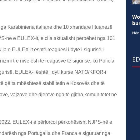
Wo
bur
 Karabinieria italiane dhe 10 xhandarë lituanezë
Nën 
S-në e EULEX-it, e cila aktualisht përbëhet nga 101
ja e EULEX-it është reaguesi i dytë i sigurisë i
E
zmi tre nivelësh të reagusve të sigurisë, ku Policia
igurisë, EULEX-i është i dyti kurse NATO/KFOR-i
shtë që ta mbështesë stabilitetin e Kosovës dhe të
rave, vajzave dhe djemve nga të gjitha komunitetet në
 2022, EULEX-i e përforcoi përkohësisht NJPS-në e
andarësh nga Portugalia dhe Franca e siguruar nga