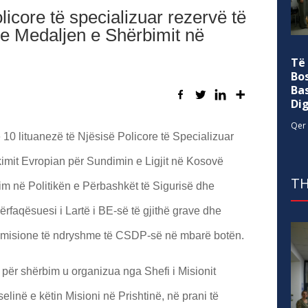
licore të specializuar rezervë të
e Medaljen e Shërbimit në
Të
Bo
Ba
Di
Qer 
10 lituanezë të Njësisë Policore të Specializuar
imit Evropian për Sundimin e Ligjit në Kosovë
TH
 në Politikën e Përbashkët të Sigurisë dhe
ërfaqësuesi i Lartë i BE-së të gjithë grave dhe
ë misione të ndryshme të CSDP-së në mbarë botën.
ër shërbim u organizua nga Shefi i Misionit
në e këtin Misioni në Prishtinë, në prani të