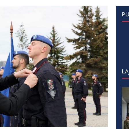
PU
LA