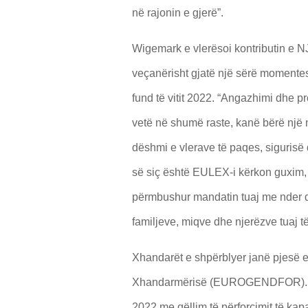
në rajonin e gjerë”.
Wigemark e vlerësoi kontributin e N
veçanërisht gjatë një sërë momentes
fund të vitit 2022. “Angazhimi dhe pr
vetë në shumë raste, kanë bërë një n
dëshmi e vlerave të paqes, sigurisë
së siç është EULEX-i kërkon guxim,
përmbushur mandatin tuaj me nder dh
familjeve, miqve dhe njerëzve tuaj t
Xhandarët e shpërblyer janë pjesë 
Xhandarmërisë (EUROGENDFOR). At
2022 me qëllim të përforcimit të kap