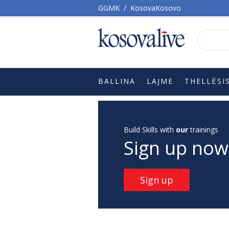
GGMK
/
KosovaKosovo
BALLINA
LAJME
THELLËSI
Build Skills with
our
trainings
Sign up now
Sign up