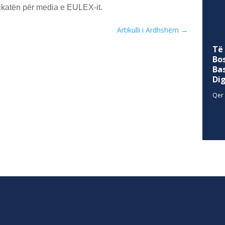
tën për media e EULEX-it.
Artikulli i Ardhshëm
→
Të
Bo
Ba
Di
Qer 