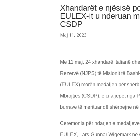
Xhandarët e njësisë po
EULEX-it u nderuan m
CSDP
Maj 11, 2023
Më 11 maj, 24 xhandarë italianë dhe 
Rezervë (NJPS) të Misionit të Bashk
(EULEX) morën medaljen për shërbim
Mbrojtjes (CSDP), e cila jepet nga P
burrave të merituar që shërbejnë n
Ceremonia për ndarjen e medaljeve p
EULEX, Lars-Gunnar Wigemark në seli