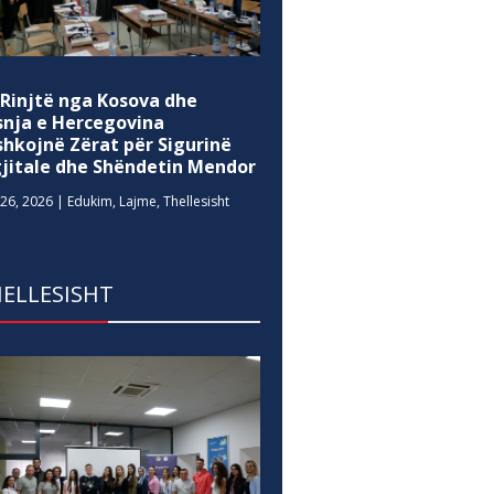
 Rinjtë nga Kosova dhe
snja e Hercegovina
shkojnë Zërat për Sigurinë
gjitale dhe Shëndetin Mendor
26, 2026
|
Edukim
,
Lajme
,
Thellesisht
ELLESISHT