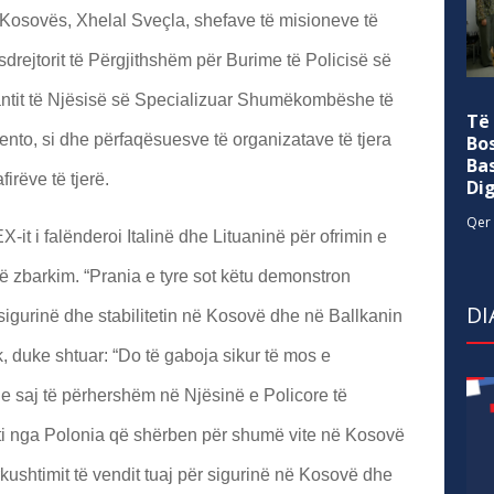
 Kosovës, Xhelal Sveçla, shefave të misioneve të
rejtorit të Përgjithshëm për Burime të Policisë së
tit të Njësisë së Specializuar Shumëkombëshe të
Të
to, si dhe përfaqësuesve të organizatave të tjera
Bo
Ba
rëve të tjerë.
Di
Qer 
EX-it i falënderoi Italinë dhe Lituaninë për ofrimin e
të zbarkim. “Prania e tyre sot këtu demonstron
DI
sigurinë dhe stabilitetin në Kosovë dhe në Ballkanin
, duke shtuar: “Do të gaboja sikur të mos e
 e saj të përhershëm në Njësinë e Policore të
nti nga Polonia që shërben për shumë vite në Kosovë
kushtimit të vendit tuaj për sigurinë në Kosovë dhe