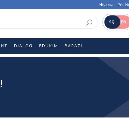
Historia
Për N
SQ
EN
SHT
DIALOG
EDUKIM
BARAZI
!