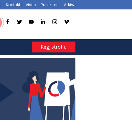
e
Kontakti
Video
Publikime
Arkiva
Regjistrohu