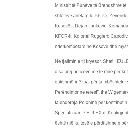
Ministrit të Punëve të Brendshme të
shteteve anëtare të BE-së, Zëvendësd
Kosovës, Dejan Jankovic, Komandan
KFOR-it, Kolonel Ruggiero Capodiven
ndërkombëtare në Kosovë dhe mysafi
Në fjalimin e tij kryesor, Shefi i EUL
disa prej policëve më të mirë për kë
gatishmërinë tuaj për ta mbështetur 
Perëndimor në tërësi”, tha Wigemark
falënderoja Poloninë për kontributin
Specializuar të EULEX-it. Kontigje
është një kujtesë e përditshme e për