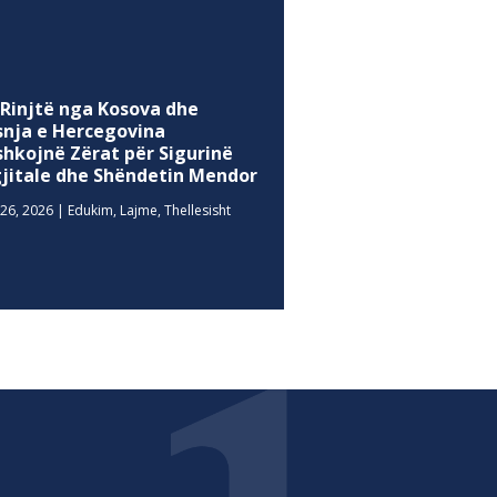
 Rinjtë nga Kosova dhe
snja e Hercegovina
shkojnë Zërat për Sigurinë
gjitale dhe Shëndetin Mendor
26, 2026
|
Edukim
,
Lajme
,
Thellesisht