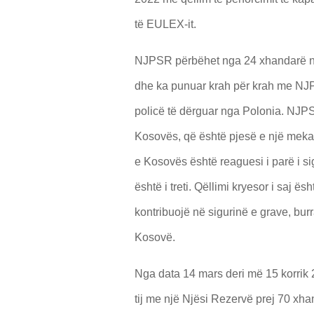
të EULEX-it.
NJPSR përbëhet nga 24 xhandarë nga
dhe ka punuar krah për krah me NJP
policë të dërguar nga Polonia. NJPS-
Kosovës, që është pjesë e një mekani
e Kosovës është reaguesi i parë i s
është i treti. Qëllimi kryesor i saj ë
kontribuojë në sigurinë e grave, bur
Kosovë.
Nga data 14 mars deri më 15 korrik
tij me një Njësi Rezervë prej 70 xh