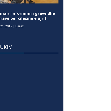
mair: Informimi i grave dhe
rave për cilësinë e ajrit
21, 2019
|
Barazi
DUKIM