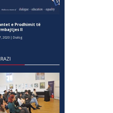
antet e Prodhimit të
mbajtjes II
7, 2020
|
Dialog
RAZI