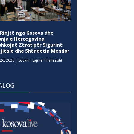
 Rinjtë nga Kosova dhe
snja e Hercegovina
shkojnë Zërat për Sigurinë
gjitale dhe Shëndetin Mendor
26, 2026
|
Edukim
,
Lajme
,
Thellesisht
ALOG