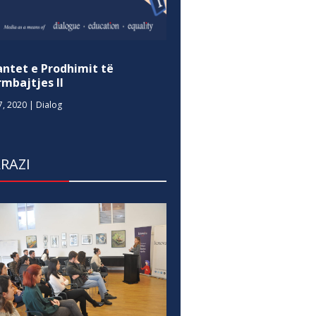
antet e Prodhimit të
mbajtjes II
7, 2020
|
Dialog
RAZI