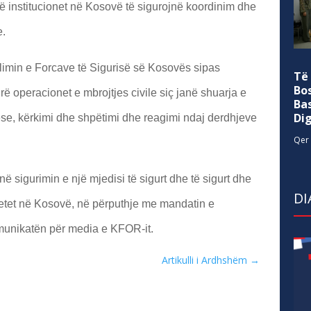
 institucionet në Kosovë të sigurojnë koordinim dhe
e.
imin e Forcave të Sigurisë së Kosovës sipas
Të
Bo
hirë operacionet e mbrojtjes civile siç janë shuarja e
Ba
Di
yese, kërkimi dhe shpëtimi dhe reagimi ndaj derdhjeve
Qer 
ë sigurimin e një mjedisi të sigurt dhe të sigurt dhe
DI
nitetet në Kosovë, në përputhje me mandatin e
munikatën për media e KFOR-it.
Artikulli i Ardhshëm
→