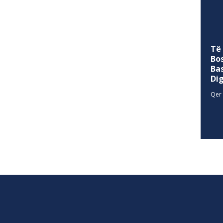
Të
Bo
Ba
Di
Qer 
SITEMAP
allina
Historia
Privacy Policy