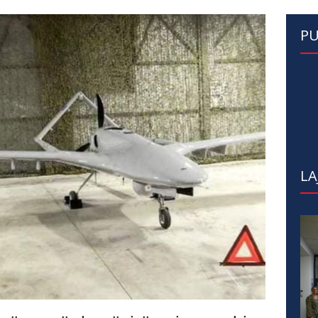
PU
LA