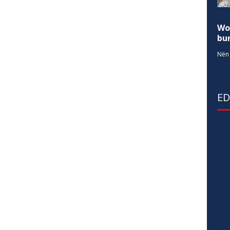
Wo
bur
Nën 
E