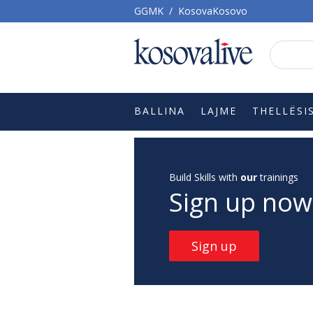
GGMK
/
KosovaKosovo
BALLINA
LAJME
THELLËSI
Build Skills with
our
trainings
Sign up now
Sign up