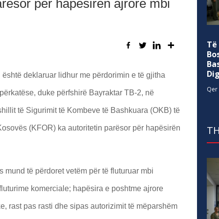
rësor për hapësirën ajrore mbi
Të
Bo
Ba
Di
shtë deklaruar lidhur me përdorimin e të gjitha
Qer 
 përkatëse, duke përfshirë Bayraktar TB-2, në
illit të Sigurimit të Kombeve të Bashkuara (OKB) të
TH
 Kosovës (KFOR) ka autoritetin parësor për hapësirën
 mund të përdoret vetëm për të fluturuar mbi
fluturime komerciale; hapësira e poshtme ajrore
e, rast pas rasti dhe sipas autorizimit të mëparshëm