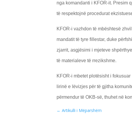
nga komandanti i KFOR-it. Presim që
të respektojnë procedurat ekzistues
KFOR-i vazhdon të mbështesë zhvill
mandatit të tyre fillestar, duke përfs
zjarrit, asgjësimi i mjeteve shpërth
të materialeve të rrezikshme.
KFOR-i mbetet plotësisht i fokusuar n
lirinë e lëvizjes për të gjitha komu
përmendur të OKB-së, thuhet në ko
←
Artikulli i Mëparshëm