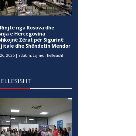
 Rinjtë nga Kosova dhe
snja e Hercegovina
shkojnë Zërat për Sigurinë
gjitale dhe Shëndetin Mendor
26, 2026
|
Edukim
,
Lajme
,
Thellesisht
ELLESISHT