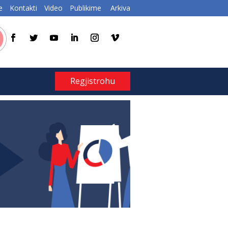
e
Kontakti
Video
Publikime
Arkiva
Regjistrohu