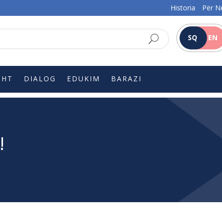
Historia
Për N
SQ
EN
SHT
DIALOG
EDUKIM
BARAZI
!