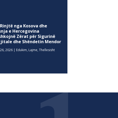
 Rinjtë nga Kosova dhe
snja e Hercegovina
shkojnë Zërat për Sigurinë
gjitale dhe Shëndetin Mendor
26, 2026
|
Edukim
,
Lajme
,
Thellesisht
MEDIA SOCIALE
Facebook