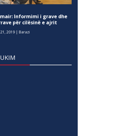
mair: Informimi i grave dhe
rave për cilësinë e ajrit
21, 2019
|
Barazi
DUKIM