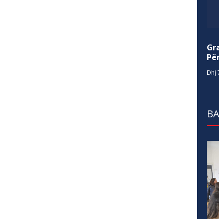
Gr
Për
Dhj 
BA