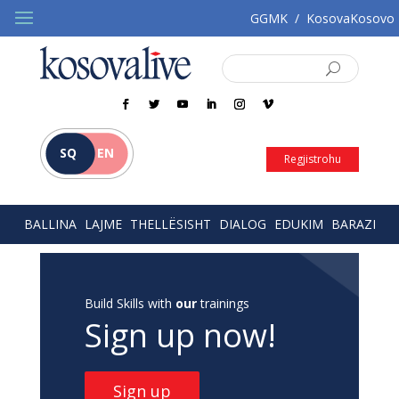
GGMK
/
KosovaKosovo
SQ
EN
Regjistrohu
BALLINA
LAJME
THELLËSISHT
DIALOG
EDUKIM
BARAZI
Build Skills with
our
trainings
Sign up now!
Sign up