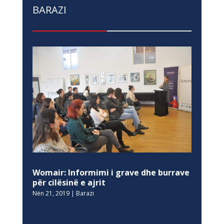
BARAZI
Womair: Informimi i grave dhe burrave
për cilësinë e ajrit
Nën 21, 2019
|
Barazi