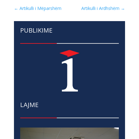
←
Artikulli i Mëparshëm
Artikulli i Ardhshëm
→
PUBLIKIME
LAJME