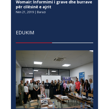
Womair: Informimi i grave dhe burrave
për cilësinë e ajrit
Nën 21, 2019
|
Barazi
EDUKIM