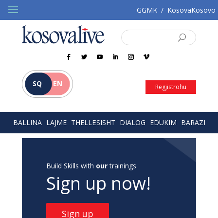
GGMK
/
KosovaKosovo
SQ
EN
Regjistrohu
BALLINA
LAJME
THELLËSISHT
DIALOG
EDUKIM
BARAZI
Build Skills with
our
trainings
Sign up now!
Sign up