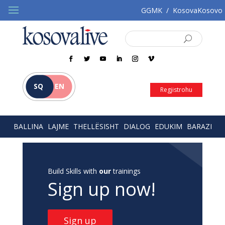
GGMK
/
KosovaKosovo
SQ
EN
Regjistrohu
BALLINA
LAJME
THELLËSISHT
DIALOG
EDUKIM
BARAZI
Build Skills with
our
trainings
Sign up now!
Sign up