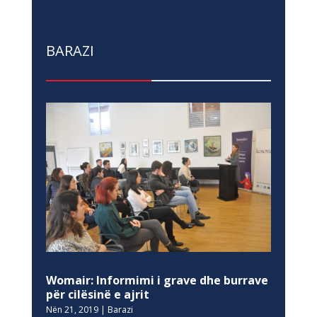
BARAZI
Womair: Informimi i grave dhe burrave
për cilësinë e ajrit
Nën 21, 2019
|
Barazi