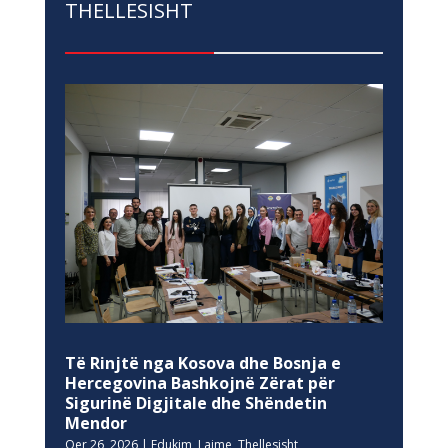
THELLESISHT
Të Rinjtë nga Kosova dhe Bosnja e
Hercegovina Bashkojnë Zërat për
Sigurinë Digjitale dhe Shëndetin
Mendor
Qer 26, 2026
|
Edukim
,
Lajme
,
Thellesisht