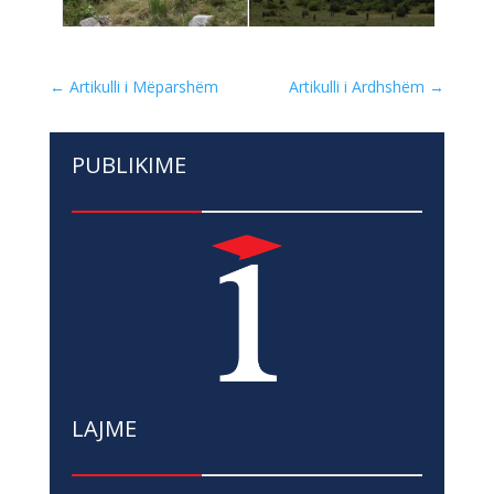
←
Artikulli i Mëparshëm
Artikulli i Ardhshëm
→
PUBLIKIME
LAJME