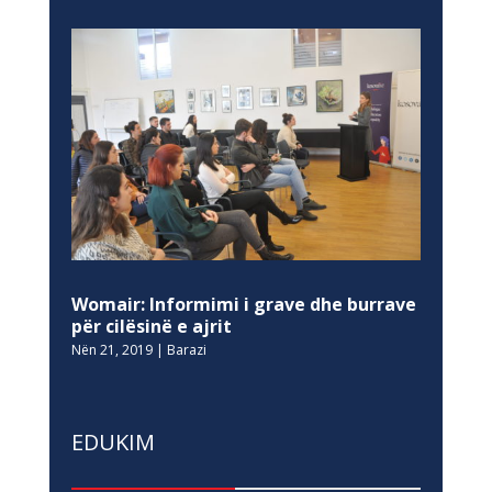
Womair: Informimi i grave dhe burrave
për cilësinë e ajrit
Nën 21, 2019
|
Barazi
EDUKIM