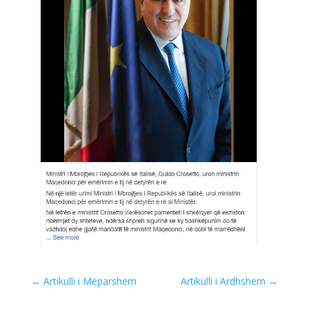
←
Artikulli i Mëparshëm
Artikulli i Ardhshëm
→