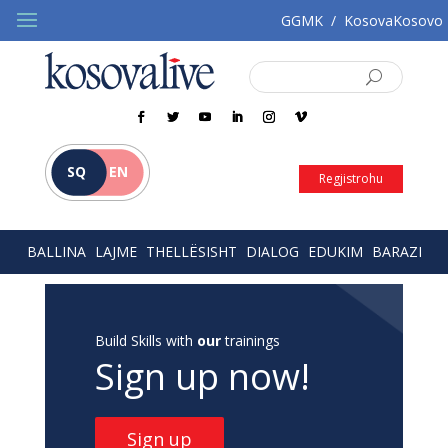
GGMK
/
KosovaKosovo
SQ
EN
Regjistrohu
BALLINA
LAJME
THELLËSISHT
DIALOG
EDUKIM
BARAZI
Build Skills with
our
trainings
Sign up now!
Sign up