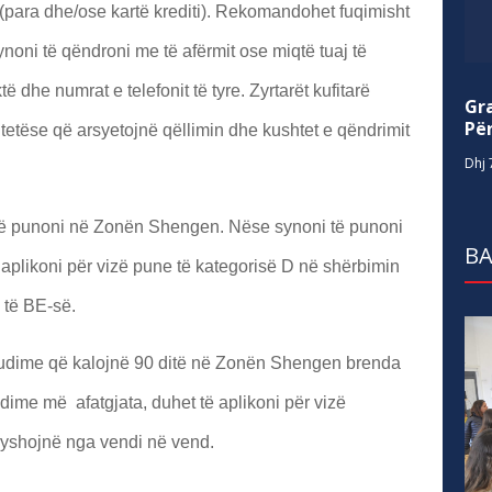
 (para dhe/ose kartë krediti). Rekomandohet fuqimisht
ynoni të qëndroni me të afërmit ose miqtë tuaj të
ë dhe numrat e telefonit të tyre. Zyrtarët kufitarë
Gr
Për
tëse që arsyetojnë qëllimin dhe kushtet e qëndrimit
Dhj 
të punoni në Zonën Shengen. Nëse synoni të punoni
BA
 aplikoni për vizë pune të kategorisë D në shërbimin
 të BE-së.
tudime që kalojnë 90 ditë në Zonën Shengen brenda
udime më afatgjata, duhet të aplikoni për vizë
dryshojnë nga vendi në vend.