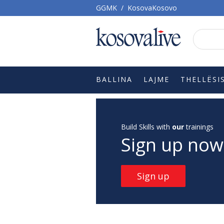
GGMK
/
KosovaKosovo
BALLINA
LAJME
THELLËSI
Build Skills with
our
trainings
Sign up now
Sign up