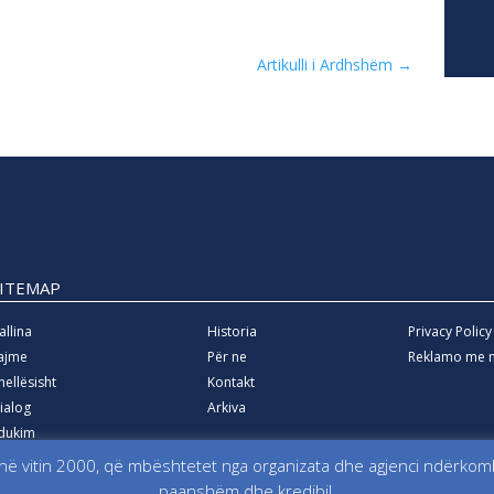
Artikulli i Ardhshëm
→
SITEMAP
allina
Historia
Privacy Policy
ajme
Për ne
Reklamo me 
hellësisht
Kontakt
ialog
Arkiva
dukim
arazi
ë vitin 2000, që mbështetet nga organizata dhe agjenci ndërkombë
paanshëm dhe kredibil.