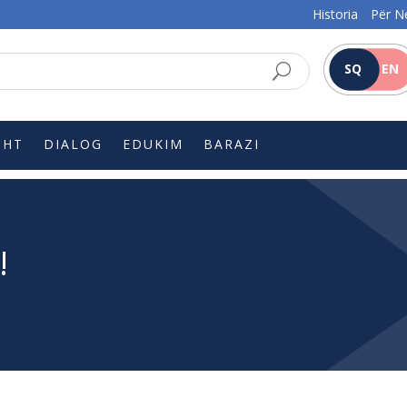
Historia
Për N
SQ
EN
SHT
DIALOG
EDUKIM
BARAZI
!