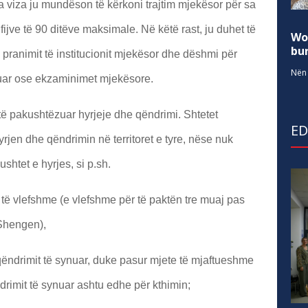
a viza ju mundëson të kërkoni trajtim mjekësor për sa
jve të 90 ditëve maksimale. Në këtë rast, ju duhet të
Wo
bur
 pranimit të institucionit mjekësor dhe dëshmi për
Nën 
ikuar ose ekzaminimet mjekësore.
 të pakushtëzuar hyrjeje dhe qëndrimi. Shtetet
E
yrjen dhe qëndrimin në territoret e tyre, nëse nuk
htet e hyrjes, si p.sh.
 të vlefshme (e vlefshme për të paktën tre muaj pas
 Shengen),
 qëndrimit të synuar, duke pasur mjete të mjaftueshme
ndrimit të synuar ashtu edhe për kthimin;