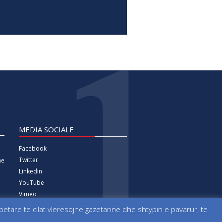
MEDIA SOCIALE
Facebook
Twitter
ne
Linkedin
YouTube
Vimeo
Instagram
tare të cilat vlerësojnë gazetarinë dhe shtypin e pavarur, të