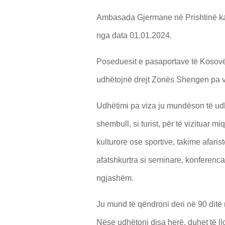
Ambasada Gjermane në Prishtinë ka 
nga data 01.01.2024.
Poseduesit e pasaportave të Kosovës
udhëtojnë drejt Zonës Shengen pa v
Udhëtimi pa viza ju mundëson të udh
shembull, si turist, për të vizituar m
kulturore ose sportive, takime afaris
afatshkurtra si seminare, konferenca,
ngjashëm.
Ju mund të qëndroni deri në 90 dit
Nëse udhëtoni disa herë, duhet të llo