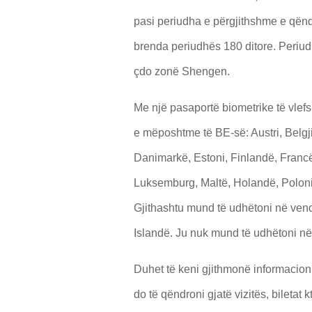
pasi periudha e përgjithshme e qëndri
brenda periudhës 180 ditore. Periudh
çdo zonë Shengen.
Me një pasaportë biometrike të vle
e mëposhtme të BE-së: Austri, Belgji
Danimarkë, Estoni, Finlandë, Francë, 
Luksemburg, Maltë, Holandë, Poloni,
Gjithashtu mund të udhëtoni në vend
Islandë. Ju nuk mund të udhëtoni n
Duhet të keni gjithmonë informacion 
do të qëndroni gjatë vizitës, bileta