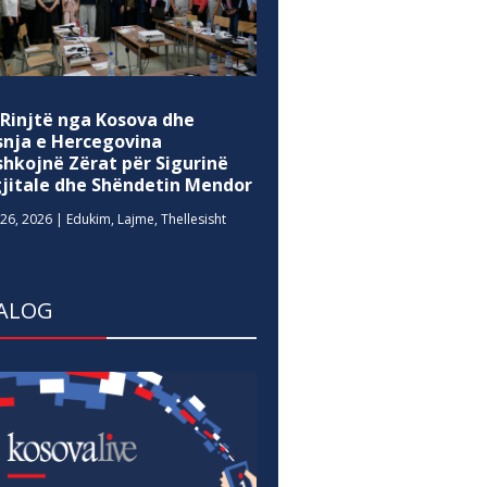
 Rinjtë nga Kosova dhe
snja e Hercegovina
shkojnë Zërat për Sigurinë
gjitale dhe Shëndetin Mendor
26, 2026
|
Edukim
,
Lajme
,
Thellesisht
ALOG