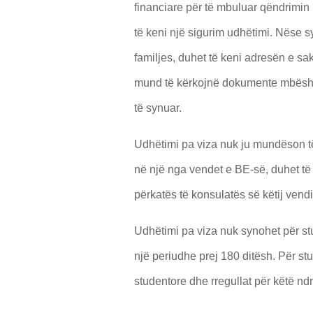
financiare për të mbuluar qëndrimin
të keni një sigurim udhëtimi. Nëse s
familjes, duhet të keni adresën e sakt
mund të kërkojnë dokumente mbështe
të synuar.
Udhëtimi pa viza nuk ju mundëson 
në një nga vendet e BE-së, duhet të
përkatës të konsulatës së këtij vendi
Udhëtimi pa viza nuk synohet për s
një periudhe prej 180 ditësh. Për st
studentore dhe rregullat për këtë n