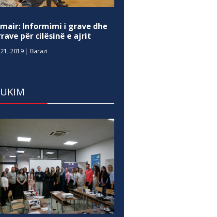
mair: Informimi i grave dhe
rave për cilësinë e ajrit
21, 2019
|
Barazi
DUKIM