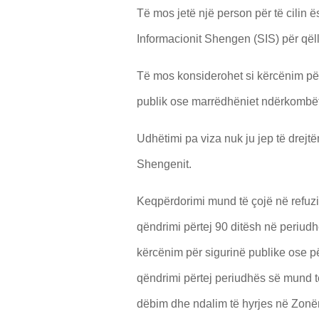
Të mos jetë një person për të cilin ë
Informacionit Shengen (SIS) për qëlli
Të mos konsiderohet si kërcënim për
publik ose marrëdhëniet ndërkombëta
Udhëtimi pa viza nuk ju jep të drejtë
Shengenit.
Keqpërdorimi mund të çojë në refuzim
qëndrimi përtej 90 ditësh në periudh
kërcënim për sigurinë publike ose pë
qëndrimi përtej periudhës së mund të
dëbim dhe ndalim të hyrjes në Zonë