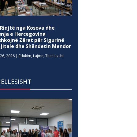
 Rinjtë nga Kosova dhe
snja e Hercegovina
shkojnë Zërat për Sigurinë
gjitale dhe Shëndetin Mendor
26, 2026
|
Edukim
,
Lajme
,
Thellesisht
ELLESISHT