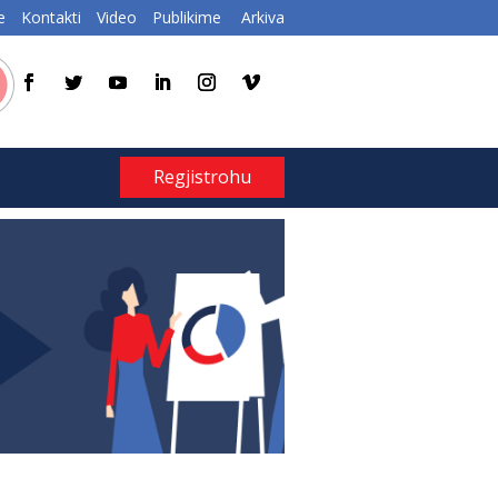
e
Kontakti
Video
Publikime
Arkiva
Regjistrohu