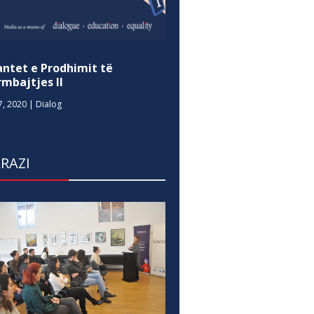
antet e Prodhimit të
mbajtjes II
7, 2020
|
Dialog
RAZI