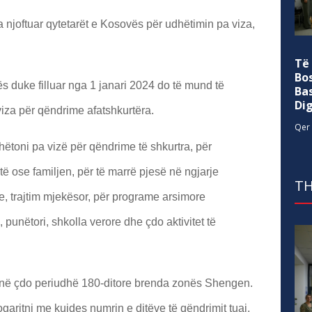
njoftuar qytetarët e Kosovës për udhëtimin pa viza,
Të
Bo
 duke filluar nga 1 janari 2024 do të mund të
Ba
Di
iza për qëndrime afatshkurtëra.
Qer 
ëtoni pa vizë për qëndrime të shkurtra, për
iqtë ose familjen, për të marrë pjesë në ngjarje
TH
te, trajtim mjekësor, për programe arsimore
 punëtori, shkolla verore dhe çdo aktivitet të
ë në çdo periudhë 180-ditore brenda zonës Shengen.
garitni me kujdes numrin e ditëve të qëndrimit tuaj,