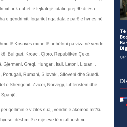
mit nuk duhet të tejkalojë totalin prej 90 ditësh
a e qëndrimit llogaritet nga data e parë e hyrjes në
Të
Bo
Ba
fshme të Kosovës mund të udhëtoni pa viza në vendet
Di
kë, Bullgari, Kroaci, Qipro, Republikën Çeke,
Qer 
Gjermani, Greqi, Hungari, Itali, Letoni, Lituani ,
 Portugali, Rumani, Sllovaki, Slloveni dhe Suedi.
DI
et e Shengenit: Zvicër, Norvegji, Lihtenstein dhe
ë Spanjë.
për qëllimin e vizitës suaj, vendin e akomodimit/ku
t kthyese, dëshmitë e mjeteve të mjaftueshme