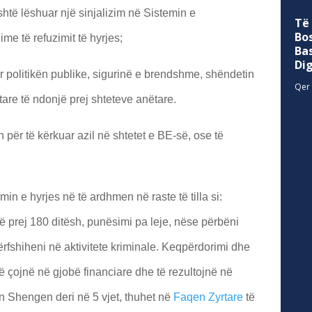
shtë lëshuar një sinjalizim në Sistemin e
Të
Bo
me të refuzimit të hyrjes;
Ba
Di
 politikën publike, sigurinë e brendshme, shëndetin
Qer 
re të ndonjë prej shteteve anëtare.
n për të kërkuar azil në shtetet e BE-së, ose të
in e hyrjes në të ardhmen në raste të tilla si:
ë prej 180 ditësh, punësimi pa leje, nëse përbëni
rfshiheni në aktivitete kriminale. Keqpërdorimi dhe
 çojnë në gjobë financiare dhe të rezultojnë në
n Shengen deri në 5 vjet, thuhet në
Faqen Zyrtare
të