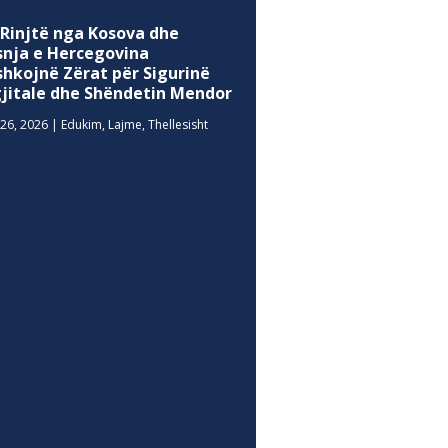
 Rinjtë nga Kosova dhe
snja e Hercegovina
shkojnë Zërat për Sigurinë
gjitale dhe Shëndetin Mendor
26, 2026
|
Edukim
,
Lajme
,
Thellesisht