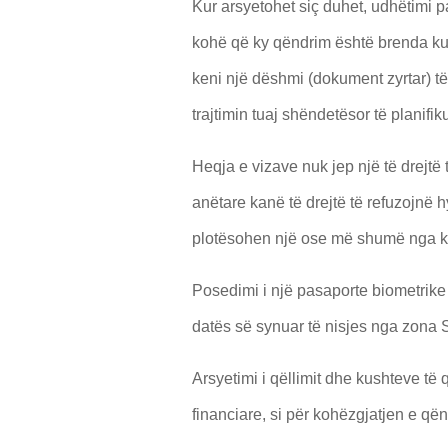
Kur arsyetohet siç duhet, udhëtimi p
kohë që ky qëndrim është brenda kufi
keni një dëshmi (dokument zyrtar) të
trajtimin tuaj shëndetësor të planif
Heqja e vizave nuk jep një të drejtë
anëtare kanë të drejtë të refuzojnë h
plotësohen një ose më shumë nga kus
Posedimi i një pasaporte biometrike
datës së synuar të nisjes nga zona
Arsyetimi i qëllimit dhe kushteve të
financiare, si për kohëzgjatjen e që