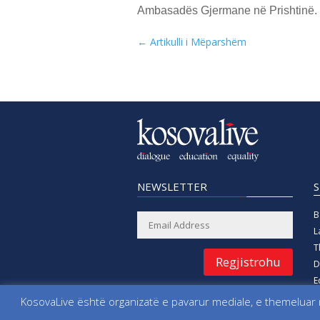
Ambasadës Gjermane në Prishtinë.
←
Artikulli i Mëparshëm
NEWSLETTER
B
L
T
Regjistrohu
D
E
B
KosovaLive është organizatë e pavarur mediale, e themeluar n