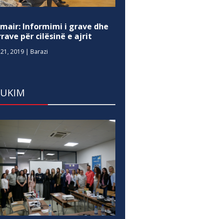
mair: Informimi i grave dhe
rave për cilësinë e ajrit
21, 2019
|
Barazi
DUKIM