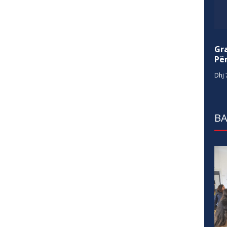
Gr
Për
Dhj 
BA