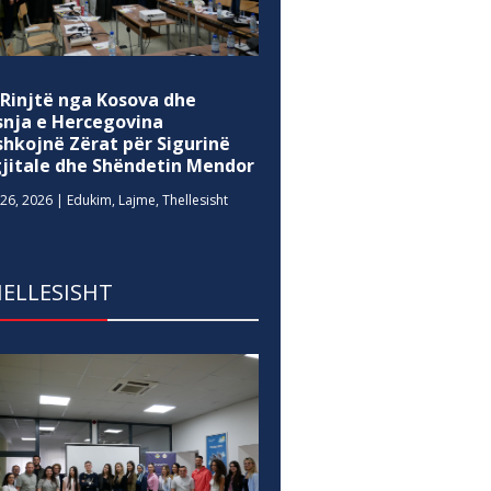
 Rinjtë nga Kosova dhe
snja e Hercegovina
shkojnë Zërat për Sigurinë
gjitale dhe Shëndetin Mendor
26, 2026
|
Edukim
,
Lajme
,
Thellesisht
ELLESISHT