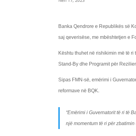
Nën 17, 2023
Banka Qendrore e Republikës së Kos
saj qeverisëse, me mbështetjen e 
Kështu thuhet në rishikimin më të r
Stand-By dhe Programit për Rezili
Sipas FMN-së, emërimi i Guvernatorit
reformave në BQK.
“Emërimi i Guvernatorit të ri të
një momentum të ri për zbatimin 