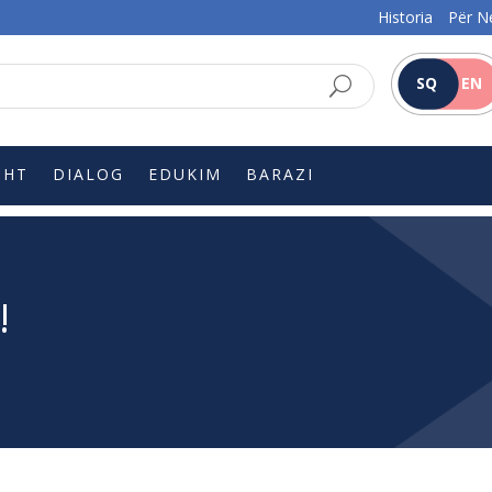
Historia
Për N
SQ
EN
SHT
DIALOG
EDUKIM
BARAZI
!