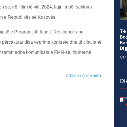
e, në fillim të vitit 2024, ligji i ri për sektorin
din e Republikës së Kosovës.
Të
së e Programit të fundit “Resilience and
Bo
Ba
ë përcaktuar disa veprime konkrete dhe të cilat janë
Di
konstaton edhe komunikata e FMN-së, thuhet në
Qer 
Artikulli i Ardhshëm
→
DI