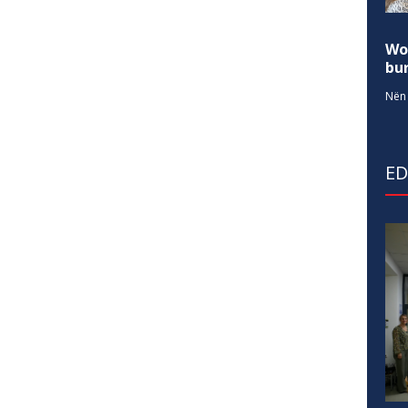
Wo
bur
Nën 
E