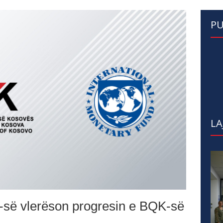
PU
LA
-së vlerëson progresin e BQK-së