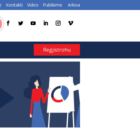
e
Kontakti
Video
Publikime
Arkiva
Regjistrohu