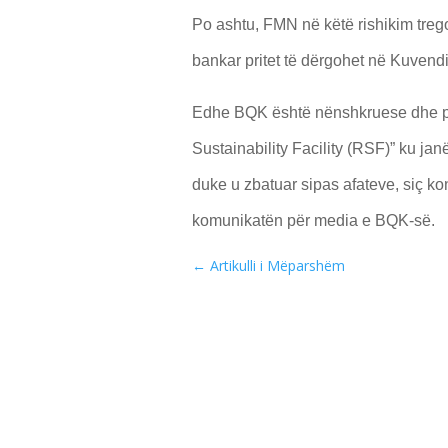
Po ashtu, FMN në këtë rishikim tregon s
bankar pritet të dërgohet në Kuven
Edhe BQK është nënshkruese dhe pje
Sustainability Facility (RSF)” ku jan
duke u zbatuar sipas afateve, siç 
komunikatën për media e BQK-së.
←
Artikulli i Mëparshëm