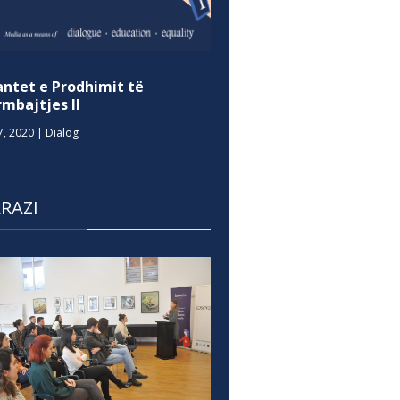
antet e Prodhimit të
mbajtjes II
7, 2020
|
Dialog
RAZI