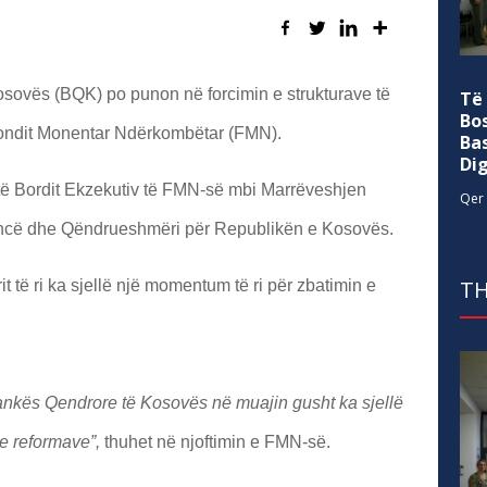
ovës (BQK) po punon në forcimin e strukturave të
Të
Bo
Fondit Monentar Ndërkombëtar (FMN).
Ba
Di
i të Bordit Ekzekutiv të FMN-së mbi Marrëveshjen
Qer 
encë dhe Qëndrueshmëri për Republikën e Kosovës.
TH
 të ri ka sjellë një momentum të ri për zbatimin e
 Bankës Qendrore të Kosovës në muajin gusht ka sjellë
e reformave”,
thuhet në njoftimin e FMN-së.