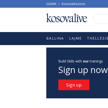
GGMK
/
KosovaKosovo
BALLINA
LAJME
THELLËSI
Build Skills with
our
trainings
Sign up now
Sign up