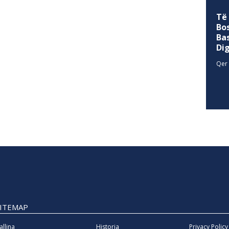
Të
Bo
Ba
Di
Qer 
SITEMAP
allina
Historia
Privacy Policy