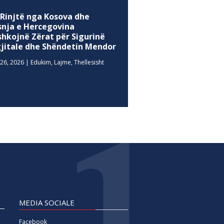
 Rinjtë nga Kosova dhe
snja e Hercegovina
shkojnë Zërat për Sigurinë
gjitale dhe Shëndetin Mendor
26, 2026
|
Edukim
,
Lajme
,
Thellesisht
MEDIA SOCIALE
Facebook