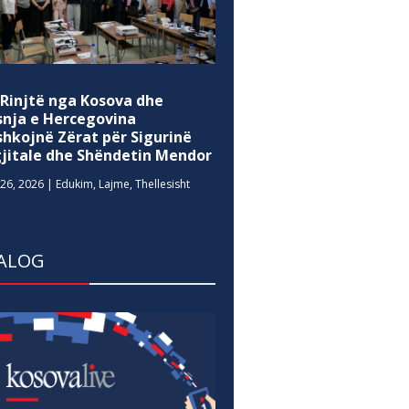
 Rinjtë nga Kosova dhe
snja e Hercegovina
shkojnë Zërat për Sigurinë
gjitale dhe Shëndetin Mendor
26, 2026
|
Edukim
,
Lajme
,
Thellesisht
ALOG