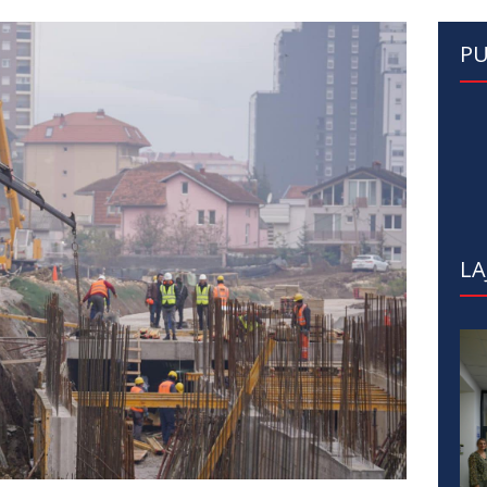
PU
LA