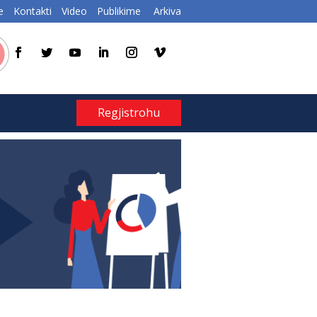
e
Kontakti
Video
Publikime
Arkiva
Regjistrohu