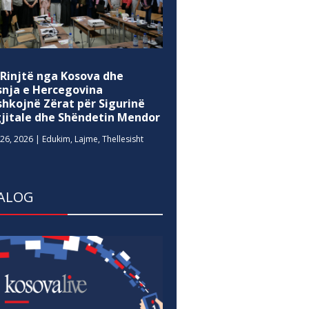
 Rinjtë nga Kosova dhe
snja e Hercegovina
shkojnë Zërat për Sigurinë
gjitale dhe Shëndetin Mendor
26, 2026
|
Edukim
,
Lajme
,
Thellesisht
ALOG