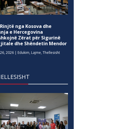
 Rinjtë nga Kosova dhe
snja e Hercegovina
shkojnë Zërat për Sigurinë
gjitale dhe Shëndetin Mendor
26, 2026
|
Edukim
,
Lajme
,
Thellesisht
ELLESISHT