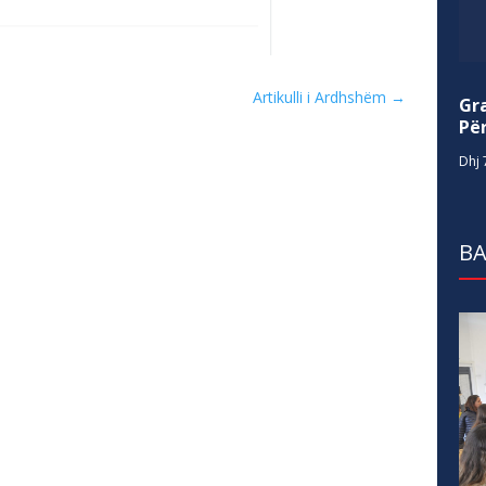
Artikulli i Ardhshëm
→
Gr
Për
Dhj 
BA