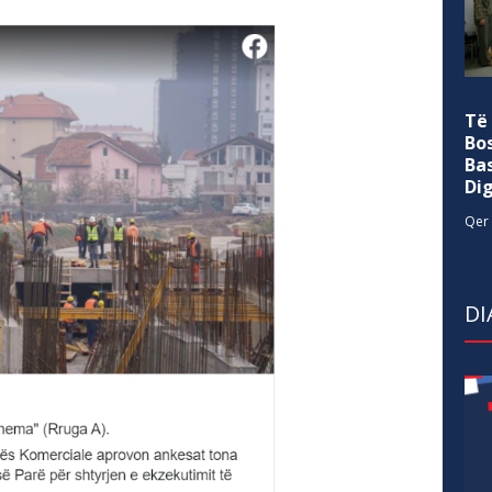
Të
Bo
Ba
Di
Qer 
DI