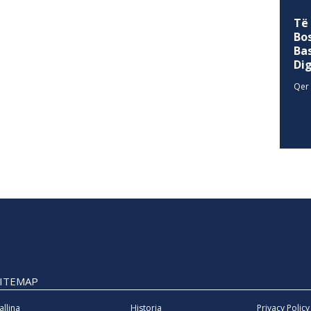
Të
Bo
Ba
Di
Qer 
SITEMAP
allina
Historia
Privacy Policy