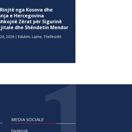
 Rinjtë nga Kosova dhe
snja e Hercegovina
shkojnë Zërat për Sigurinë
gjitale dhe Shëndetin Mendor
26, 2026
|
Edukim
,
Lajme
,
Thellesisht
MEDIA SOCIALE
Facebook