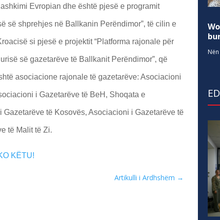
ashkimi Evropian dhe është pjesë e programit
isë së shprehjes në Ballkanin Perëndimor”, të cilin e
Wo
bur
roacisë si pjesë e projektit “Platforma rajonale për
Nën 
urisë së gazetarëve të Ballkanit Perëndimor”, që
shtë asociacione rajonale të gazetarëve: Asociacioni
E
Asociacioni i Gazetarëve të BeH, Shoqata e
i Gazetarëve të Kosovës, Asociacioni i Gazetarëve të
të Malit të Zi.
KO KËTU!
Artikulli i Ardhshëm
→