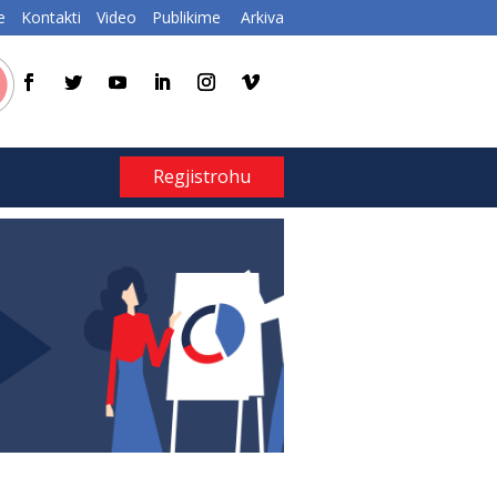
e
Kontakti
Video
Publikime
Arkiva
Regjistrohu