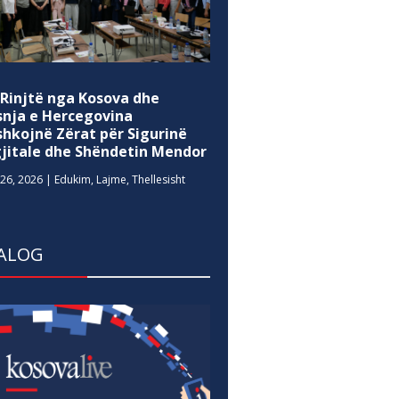
 Rinjtë nga Kosova dhe
snja e Hercegovina
shkojnë Zërat për Sigurinë
gjitale dhe Shëndetin Mendor
26, 2026
|
Edukim
,
Lajme
,
Thellesisht
ALOG