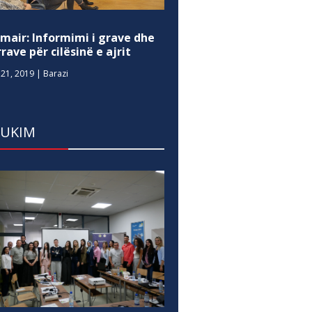
mair: Informimi i grave dhe
rave për cilësinë e ajrit
21, 2019
|
Barazi
DUKIM