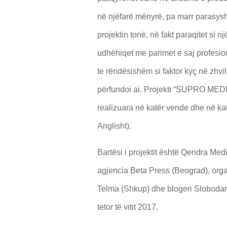
në njëfarë mënyrë, pa marr parasysh 
projektin tonë, në fakt paraqitet si 
udhëhiqet me parimet e saj profesiona
te rëndësishëm si faktor kyç në zhvi
përfundoi ai. Projekti “SUPRO MEDIA
realizuara në katër vende dhe në ka
Anglisht).
Bartësi i projektit është Qendra Med
agjencia Beta Press (Beograd), orga
Telma (Shkup) dhe blogeri Slobodan 
tetor të vitit 2017.