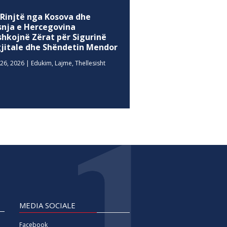
 Rinjtë nga Kosova dhe
snja e Hercegovina
shkojnë Zërat për Sigurinë
gjitale dhe Shëndetin Mendor
26, 2026
|
Edukim
,
Lajme
,
Thellesisht
MEDIA SOCIALE
Facebook