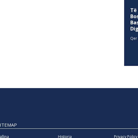
Të
Bo
Ba
Di
Qer 
SITEMAP
allina
Historia
Privacy Policy