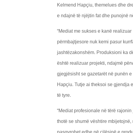
Kelmend Hapçiu, themelues dhe drejt
e ndajnë të njëjtin fat dhe punojnë në
“Mediat me sukses e kanë realizuar
përmbajtjesore nuk kemi pasur kurr
jashtëzakonshëm. Produksioni ka d
është realizuar projekti, ndajmë përv
gjegjësisht se gazetarët në punën e
Hapçiu. Tutje ai theksoi se gjendja
të tyre.
“Mediat profesionale në tërë rajonin 
thotë se shumë vështire mbijetojnë,
pasqyrohet edhe në cilësinë e produk