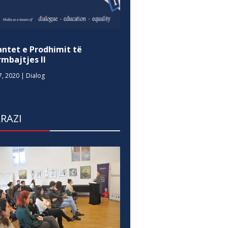
antet e Prodhimit të
mbajtjes II
7, 2020
|
Dialog
RAZI