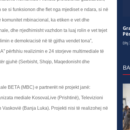
se si funksionon dhe flet nga mjediset e ndara, si në
një komunitet mbinacional, ka etiken e vet dhe
Gr
le, dhe rrjedhimisht vazhdon ta luaj rolin e vet tejet
Për
llimin e demokracisë në të gjitha vendet tona”,
Dhj 
” përfshiu realizimin e 24 storjeve multimediale të
tër gjuhë (Serbisht, Shqip, Maqedonisht dhe
BA
iale BETA (MBC) e partnerët në projekt janë:
nizata mediale KosovaLive (Prishtinë), Televizioni
Vaskovië (Banja Luka). Projekti nisi të realizohej në