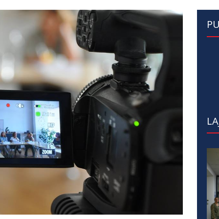
PU
LA