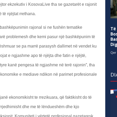
or ekzekutiv i KosovaLive tha se gazetarët e rajonit
 të njëjtat rrethana.
 bashkëpunimin rajonal si ne fushën tematike
Të
Bo
farë problemesh dhe kemi pasur një bashkëpunim të
Ba
Di
ëshmuar se pa marrë parasysh dallimet në vendet ku
Qer 
ojat e ngjashme apo të njëjta dhe fatin e njëjtë,
 tyre kanë pengesa të ngjashme në terë rajonin”, tha
DI
 ekonomike e mediave ndikon në parimet profesionale
janë ekonomikisht te rrezikuara, që faktikisht do të
 rrjedhimisht dhe me të lëndueshëm dhe kjo
sionit. Komuniteti i vërtetë profesional gazetaresk,