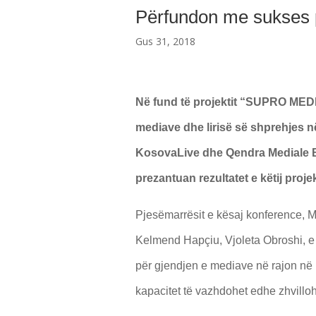
Përfundon me sukses 
Gus 31, 2018
Në fund të projektit “SUPRO MEDIA
mediave dhe lirisë së shprehjes n
KosovaLive dhe Qendra Mediale B
prezantuan rezultatet e këtij projek
Pjesëmarrësit e kësaj konference, Ma
Kelmend Hapçiu, Vjoleta Obroshi, e të
për gjendjen e mediave në rajon në 
kapacitet të vazhdohet edhe zhvillohe