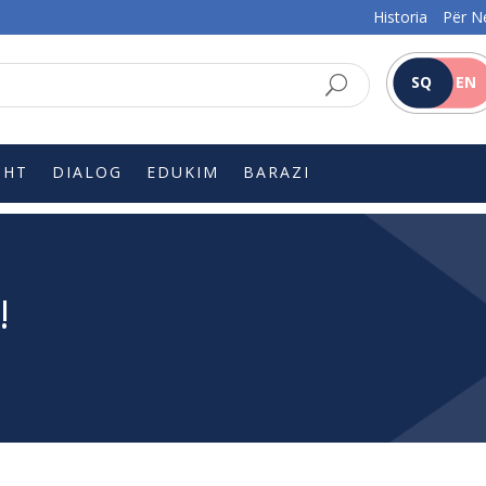
Historia
Për N
SQ
EN
SHT
DIALOG
EDUKIM
BARAZI
!