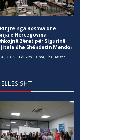
 Rinjtë nga Kosova dhe
snja e Hercegovina
shkojnë Zërat për Sigurinë
gjitale dhe Shëndetin Mendor
26, 2026
|
Edukim
,
Lajme
,
Thellesisht
ELLESISHT