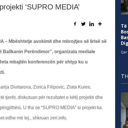
projekti ‘SUPRO MEDIA’
Të
Bo
Ba
 – Mbështetje avokimit dhe mbrojtjes së lirisë së
Di
ë Ballkanin Perëndimor”, organizata mediale
Qer 
eta mbajtën konferencën për shtyp ku u
ti.
TH
rija Divitarova, Zorica Filipovic, Zlata Kures,
 tjerët, diskutuan për rezultatet e këtij projekti dhe
përgjithësi. U tha se “SUPRO MEDIA” si projekt ka
t edhe më tej., shkruan zeri.info.