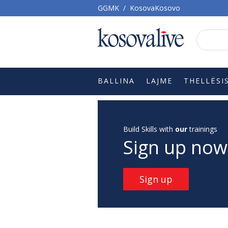
GGMK
/
KosovaKosovo
BALLINA
LAJME
THELLËSI
Build Skills with
our
trainings
Sign up now
Sign up