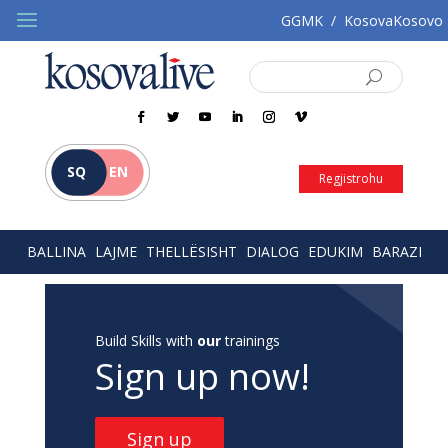
GGMK
/
KosovaKosovo
SQ
EN
Regjistrohu
BALLINA
LAJME
THELLËSISHT
DIALOG
EDUKIM
BARAZI
Build Skills with
our
trainings
Sign up now!
Sign up