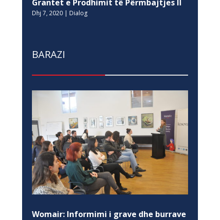
Grantet e Prodhimit të Përmbajtjes II
Dhj 7, 2020
|
Dialog
BARAZI
Womair: Informimi i grave dhe burrave