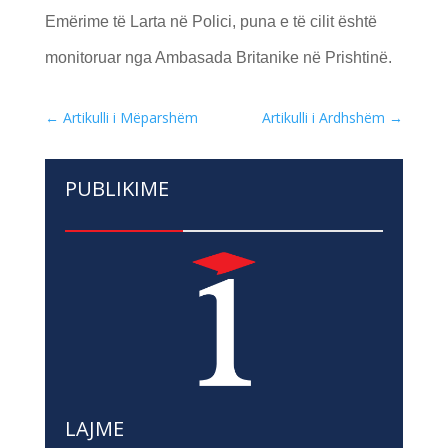
Emërime të Larta në Polici, puna e të cilit është
monitoruar nga Ambasada Britanike në Prishtinë.
←
Artikulli i Mëparshëm
Artikulli i Ardhshëm
→
PUBLIKIME
LAJME