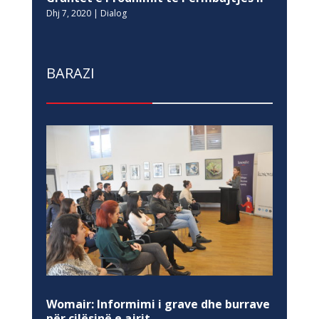
Dhj 7, 2020
|
Dialog
BARAZI
Womair: Informimi i grave dhe burrave
për cilësinë e ajrit