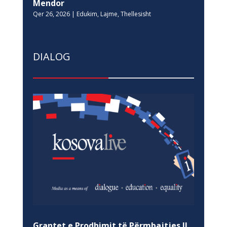
Mendor
Qer 26, 2026
|
Edukim
,
Lajme
,
Thellesisht
DIALOG
Grantet e Prodhimit të Përmbajtjes II