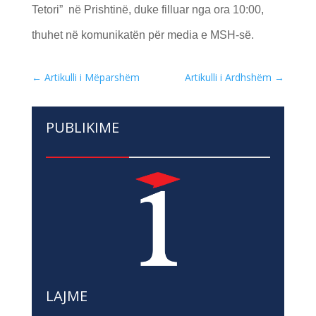
Tetori” në Prishtinë, duke filluar nga ora 10:00,
thuhet në komunikatën për media e MSH-së.
←
Artikulli i Mëparshëm
Artikulli i Ardhshëm
→
PUBLIKIME
LAJME