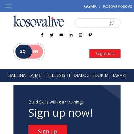
GGMK
/
KosovaKosovo
SQ
EN
Regjistrohu
BALLINA
LAJME
THELLËSISHT
DIALOG
EDUKIM
BARAZI
Build Skills with
our
trainings
Sign up now!
Sign up