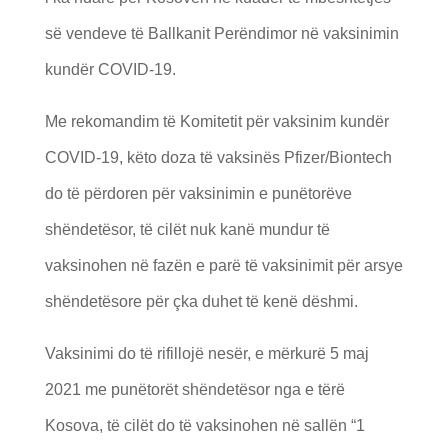
së vendeve të Ballkanit Perëndimor në vaksinimin
kundër COVID-19.
Me rekomandim të Komitetit për vaksinim kundër
COVID-19, këto doza të vaksinës Pfizer/Biontech
do të përdoren për vaksinimin e punëtorëve
shëndetësor, të cilët nuk kanë mundur të
vaksinohen në fazën e parë të vaksinimit për arsye
shëndetësore për çka duhet të kenë dëshmi.
Vaksinimi do të rifillojë nesër, e mërkurë 5 maj
2021 me punëtorët shëndetësor nga e tërë
Kosova, të cilët do të vaksinohen në sallën “1