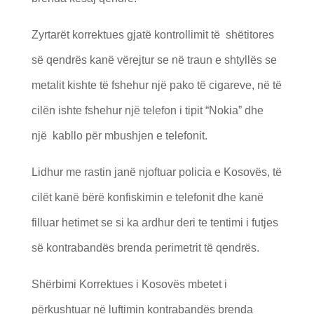
Zyrtarët korrektues gjatë kontrollimit të shëtitores
së qendrës kanë vërejtur se në traun e shtyllës se
metalit kishte të fshehur një pako të cigareve, në të
cilën ishte fshehur një telefon i tipit “Nokia” dhe
një kabllo për mbushjen e telefonit.
Lidhur me rastin janë njoftuar policia e Kosovës, të
cilët kanë bërë konfiskimin e telefonit dhe kanë
filluar hetimet se si ka ardhur deri te tentimi i futjes
së kontrabandës brenda perimetrit të qendrës.
Shërbimi Korrektues i Kosovës mbetet i
përkushtuar në luftimin kontrabandës brenda