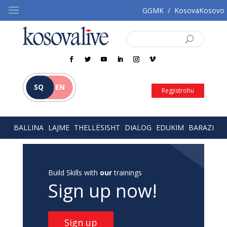
GGMK
/
KosovaKosovo
SQ
EN
Regjistrohu
BALLINA
LAJME
THELLËSISHT
DIALOG
EDUKIM
BARAZI
Build Skills with
our
trainings
Sign up now!
Sign up