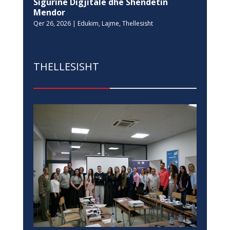
Sigurinë Digjitale dhe Shëndetin
Mendor
Qer 26, 2026
|
Edukim
,
Lajme
,
Thellesisht
THELLESISHT