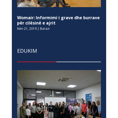
Womair: Informimi i grave dhe burrave
për cilësinë e ajrit
Nën 21, 2019
|
Barazi
EDUKIM