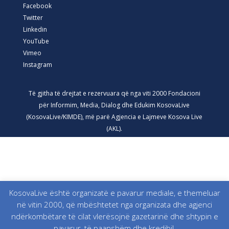
Facebook
Twitter
Linkedin
YouTube
Vimeo
Instagram
Të gjitha të drejtat e rezervuara që nga viti 2000 Fondacioni
për Informim, Media, Dialog dhe Edukim KosovaLive
(KosovaLive/KIMDE), më parë Agjencia e Lajmeve Kosova Live
(AKL).
KosovaLive është organizatë e pavarur mediale, e themeluar
në vitin 2000, që mbështetet nga organizata dhe agjenci
ndërkombëtare të cilat vlerësojnë gazetarinë dhe shtypin e
pavarur, të paanshëm dhe kredibil.