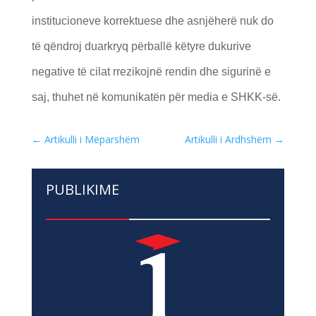
institucioneve korrektuese dhe asnjëherë nuk do
të qëndroj duarkryq përballë këtyre dukurive
negative të cilat rrezikojnë rendin dhe sigurinë e
saj, thuhet në komunikatën për media e SHKK-së.
←
Artikulli i Mëparshëm
Artikulli i Ardhshëm
→
PUBLIKIME