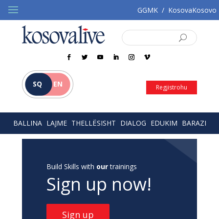
GGMK
/
KosovaKosovo
SQ
EN
Regjistrohu
BALLINA
LAJME
THELLËSISHT
DIALOG
EDUKIM
BARAZI
Build Skills with
our
trainings
Sign up now!
Sign up