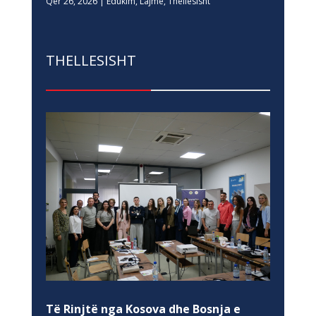
Qer 26, 2026
|
Edukim
,
Lajme
,
Thellesisht
THELLESISHT
Të Rinjtë nga Kosova dhe Bosnja e