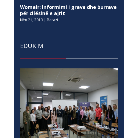
Womair: Informimi i grave dhe burrave
për cilësinë e ajrit
Nën 21, 2019
|
Barazi
EDUKIM