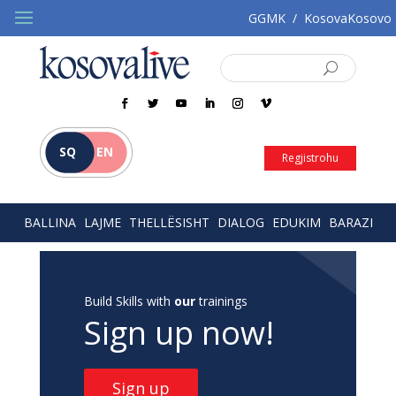
GGMK
/
KosovaKosovo
SQ
EN
Regjistrohu
BALLINA
LAJME
THELLËSISHT
DIALOG
EDUKIM
BARAZI
Build Skills with
our
trainings
Sign up now!
Sign up