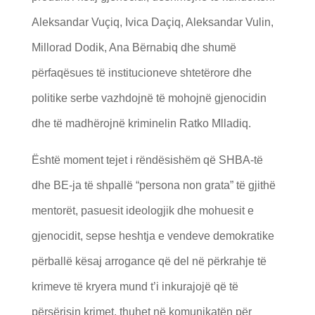
Aleksandar Vuçiq, Ivica Daçiq, Aleksandar Vulin,
Millorad Dodik, Ana Bërnabiq dhe shumë
përfaqësues të institucioneve shtetërore dhe
politike serbe vazhdojnë të mohojnë gjenocidin
dhe të madhërojnë kriminelin Ratko Mlladiq.
Është moment tejet i rëndësishëm që SHBA-të
dhe BE-ja të shpallë “persona non grata” të gjithë
mentorët, pasuesit ideologjik dhe mohuesit e
gjenocidit, sepse heshtja e vendeve demokratike
përballë kësaj arrogance që del në përkrahje të
krimeve të kryera mund t’i inkurajojë që të
përsërisin krimet, thuhet në komunikatën për