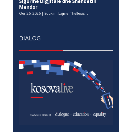
Sigurinë Digjitale dhe Shëndetin
Mendor
Qer 26, 2026
|
Edukim
,
Lajme
,
Thellesisht
DIALOG