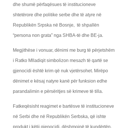
dhe shumë përfaqësues të institucioneve
shtetërore dhe politike serbe dhe të atyre në
Republikën Srpska në Bosnje, t
ë shpallën
“persona non grata” nga SHBA-të dhe BE-ja.
Megjithëse i vonuar, dënimi me burg të përjetshëm
i Ratko Mlladiqit simbolizon mesazh të qartë se
gjenocidi është krim që nuk vjetërsohet. Mirëpo
dënimet e kësaj natyre kanë për funksion edhe
parandalimin e përsëritjes së krimeve të tilla.
Fatkeqësisht reagimet e bartësve të institucioneve
në Serbi dhe në Republikën Serbska, që ishte
produkt i këtij gjenocidi, dëshmojnë të kundërtën.