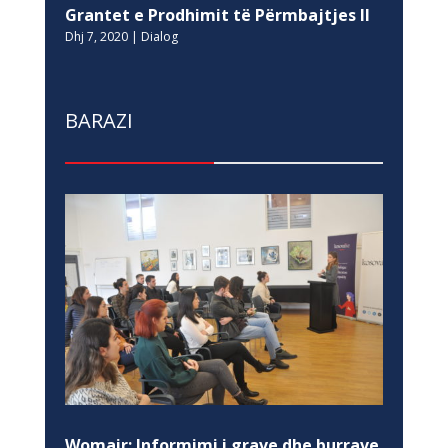
Grantet e Prodhimit të Përmbajtjes II
Dhj 7, 2020
|
Dialog
BARAZI
Womair: Informimi i grave dhe burrave