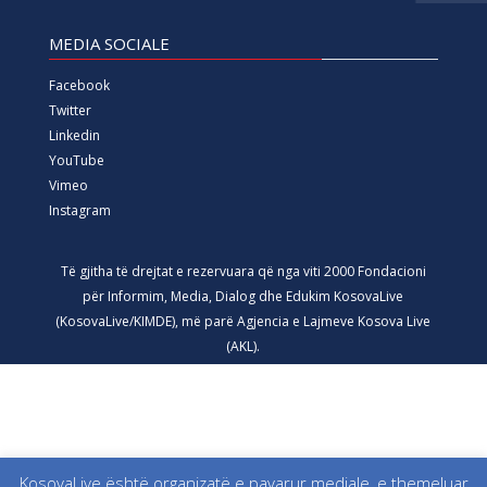
MEDIA SOCIALE
Facebook
Twitter
Linkedin
YouTube
Vimeo
Instagram
Të gjitha të drejtat e rezervuara që nga viti 2000 Fondacioni
për Informim, Media, Dialog dhe Edukim KosovaLive
(KosovaLive/KIMDE), më parë Agjencia e Lajmeve Kosova Live
(AKL).
KosovaLive është organizatë e pavarur mediale, e themeluar