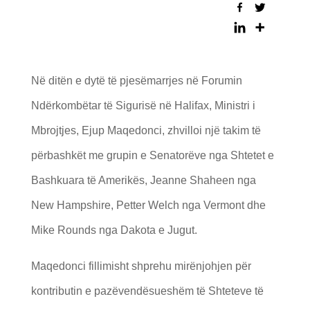
Në ditën e dytë të pjesëmarrjes në Forumin
Ndërkombëtar të Sigurisë në Halifax, Ministri i
Mbrojtjes, Ejup Maqedonci, zhvilloi një takim të
përbashkët me grupin e Senatorëve nga Shtetet e
Bashkuara të Amerikës, Jeanne Shaheen nga
New Hampshire, Petter Welch nga Vermont dhe
Mike Rounds nga Dakota e Jugut.
Maqedonci fillimisht shprehu mirënjohjen për
kontributin e pazëvendësueshëm të Shteteve të