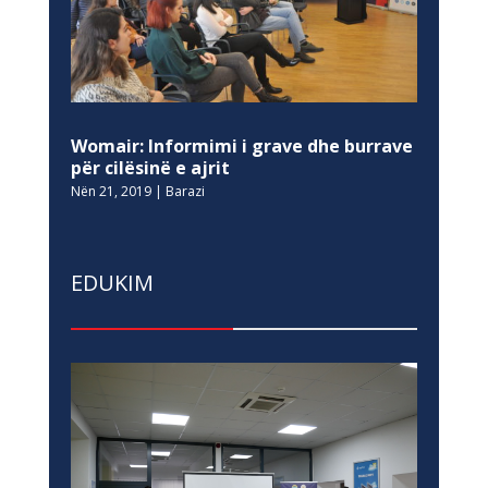
Womair: Informimi i grave dhe burrave
për cilësinë e ajrit
Nën 21, 2019
|
Barazi
EDUKIM