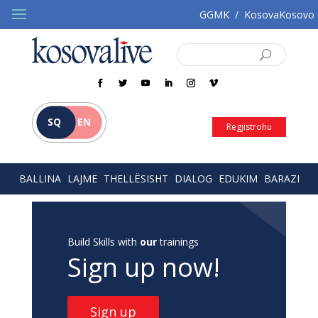
GGMK
/
KosovaKosovo
SQ
EN
Regjistrohu
BALLINA
LAJME
THELLËSISHT
DIALOG
EDUKIM
BARAZI
Build Skills with
our
trainings
Sign up now!
Sign up