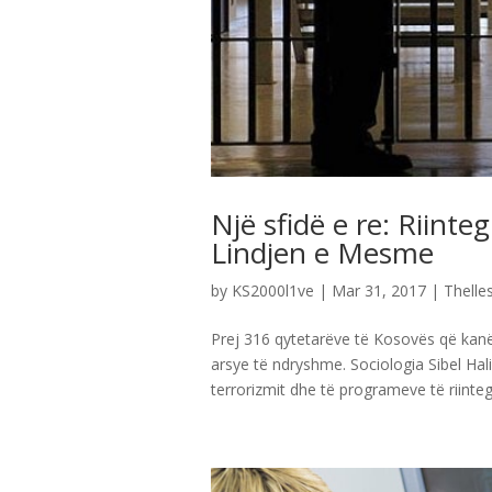
Një sfidë e re: Riinte
Lindjen e Mesme
by
KS2000l1ve
|
Mar 31, 2017
|
Thelles
Prej 316 qytetarëve të Kosovës që kanë s
arsye të ndryshme. Sociologia Sibel Ha
terrorizmit dhe të programeve të riintegr