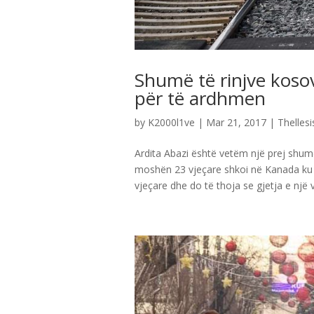
Shumë të rinjve koso
për të ardhmen
by
K2000l1ve
|
Mar 21, 2017
|
Thellesi
Ardita Abazi është vetëm një prej shumë
moshën 23 vjeçare shkoi në Kanada ku 
vjeçare dhe do të thoja se gjetja e një v