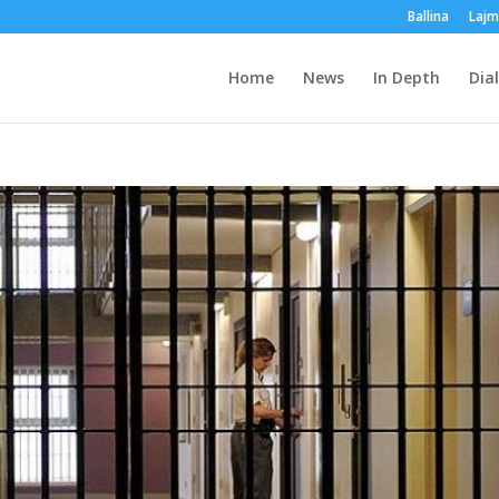
Ballina
Laj
Home
News
In Depth
Dia