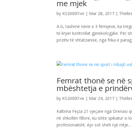
me mjek
by
KS2000l1ve
|
Mar 28, 2017
|
Thelles
A.G, tashmë nënë e 3 fëmijëve, ka tregu
të kryer kontrollat gjinekologjike. Për 
pozitiv të shtatzanisë, nga frika e parag
Femrat thonë se në sp
mbështetja e prindër
by
KS2000l1ve
|
Mar 24, 2017
|
Thelles
Kaltrina Fejza 21 vjeçare nga Drenasi qe 
në shkollën fillore, ku ishte spikatur s
profesionalisht. Ajo sot sheh një rritje...