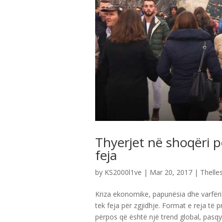
Thyerjet në shoqëri po
feja
by
KS2000l1ve
|
Mar 20, 2017
|
Thelles
Kriza ekonomike, papunësia dhe varfëri
tek feja për zgjidhje. Format e reja të 
përpos që është një trend global, pasq