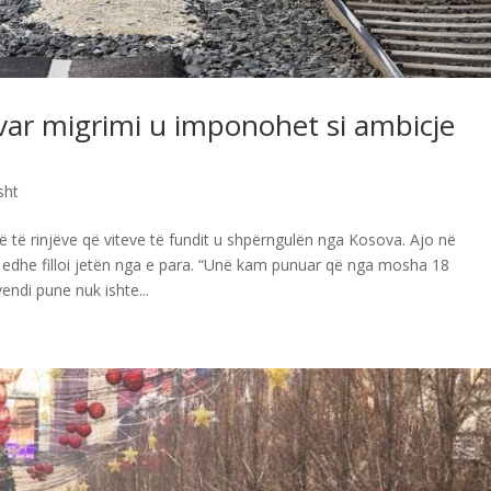
var migrimi u imponohet si ambicje
sht
 të rinjëve që viteve të fundit u shpërngulën nga Kosova. Ajo në
edhe filloi jetën nga e para. “Unë kam punuar që nga mosha 18
endi pune nuk ishte...