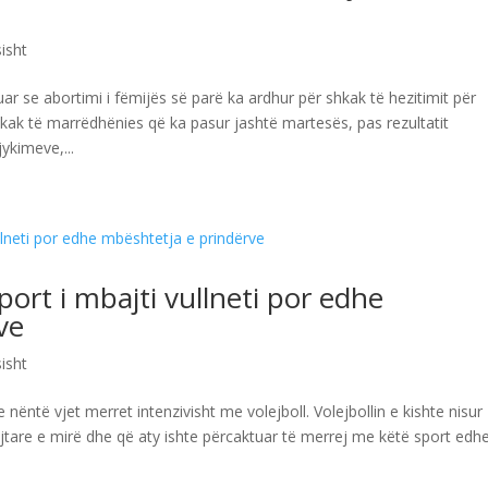
isht
ar se abortimi i fëmijës së parë ka ardhur për shkak të hezitimit për
shkak të marrëdhënies që ka pasur jashtë martesës, pas rezultatit
jykimeve,...
ort i mbajti vullneti por edhe
ve
isht
nëntë vjet merret intenzivisht me volejboll. Volejbollin e kishte nisur
i lojtare e mirë dhe që aty ishte përcaktuar të merrej me këtë sport edh