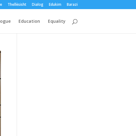
me
Thellësisht
Dialog
Edukim
Barazi
logue
Education
Equality