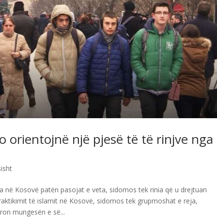
 orientojnë një pjesë të të rinjve nga
isht
a në Kosovë patën pasojat e veta, sidomos tek rinia që u drejtuan
praktikimit të islamit në Kosovë, sidomos tek grupmoshat e reja,
yron mungesën e së...