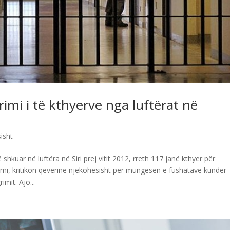
grimi i të kthyerve nga luftërat në
isht
hkuar në luftëra në Siri prej vitit 2012, rreth 117 janë kthyer për
limi, kritikon qeverinë njëkohësisht për mungesën e fushatave kundër
imit. Ajo...