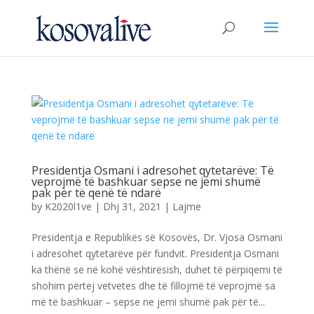
Presidentja Osmani i adresohet qytetarëve: Të
veprojmë të bashkuar sepse ne jemi shumë
pak për të qenë të ndarë
by
K2020l1ve
|
Dhj 31, 2021
|
Lajme
Presidentja e Republikës së Kosovës, Dr. Vjosa Osmani
i adresohet qytetarëve për fundvit. Presidentja Osmani
ka thënë se në kohë vështirësish, duhet të përpiqemi të
shohim përtej vetvetes dhe të fillojmë të veprojmë sa
më të bashkuar – sepse ne jemi shumë pak për të...