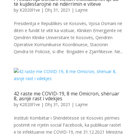
të kujdestarojnë në ndërrimin e viteve
by
K2020l1ve
|
Dhj 31, 2021
|
Lajme
Presidentja e Republikës së Kosovës, Vjosa Osmani në
ditën e fundit të vitit ka vizituar, Klinikën Emergjente në
Qendrën Klinike Universitare të Kosovës, Qendrën
Operative Komunikuese Koordinuese, Stacionin
Qendra të Policisë, si dhe Brigadën e Zjarrfikësve. Në...
42 raste me COVID-19, 8 me Omicron, shëruar
8, asnjë rast i vdekjes
by
K2020l1ve
|
Dhj 31, 2021
|
Lajme
Instituti Kombëtar i Shëndetësisë së Kosovës përmes
postimit në rrjetin social Facebook, ka publikuar rastet
e të infektuarve me COVID-19, më 31.12.2021 Ministria