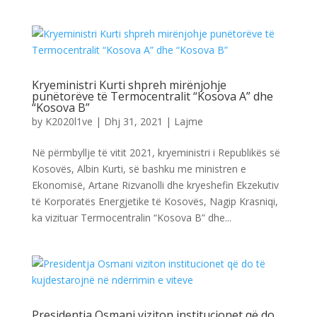
Kryeministri Kurti shpreh mirënjohje
punëtorëve të Termocentralit “Kosova A” dhe
“Kosova B”
by
K2020l1ve
|
Dhj 31, 2021
|
Lajme
Në përmbyllje të vitit 2021, kryeministri i Republikës së
Kosovës, Albin Kurti, së bashku me ministren e
Ekonomisë, Artane Rizvanolli dhe kryeshefin Ekzekutiv
të Korporatës Energjetike të Kosovës, Nagip Krasniqi,
ka vizituar Termocentralin “Kosova B” dhe...
Presidentja Osmani viziton institucionet që do