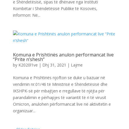
e Shëndetësisë, sipas të dhënave nga Instituti
Kombëtar i Shëndetësisë Publike të Kosovës,
informon: Në...
Komuna e Prishtinës anulon performancat live
“Prite n’shesh”
by
K2020l1ve
|
Dhj 31, 2021
|
Lajme
Komuna e Prishtinës njofton se duke u bazuar në
vendimin nr.01/46 të Ministrisë e Shëndetësisë dhe
IKSHPK-së për mbajtjen e rregullave të njëjta për
parandalimin e përhapjes të variantit të ri të virusit
Omicron, anulohen përformancat live në aktivitetin e
organizuar...